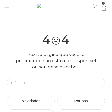
0
você merece 30% OFF pra comemorar com a gente
aproveita!
4
4
Poxa, a página que você tá
procurando não está mais disponível
ou seu desejo acabou
Novidades
Roupas