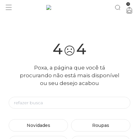
0
você merece 30% OFF pra comemorar com a gente
aproveita!
4
4
Poxa, a página que você tá
procurando não está mais disponível
ou seu desejo acabou
Novidades
Roupas