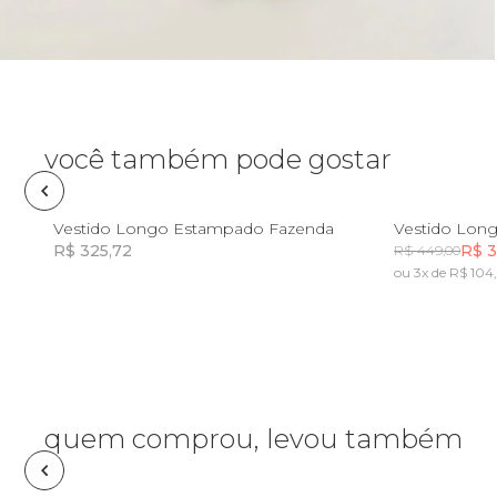
Óculos de sol
Pin e patch
Planner
você também pode gostar
Pochete
G
GG
PP
Vestido Longo Estampado Fazenda
R$ 325,72
R$ 3
R$ 449,00
Porta incenso e incensário
ou 3x de R$ 104
Incluir na mochila
Porta isqueiro
Sabonete
quem comprou, levou também
Skate