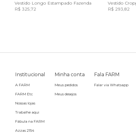
G
GG
Vestido Longo Estampado Fazenda
Vestido Cro
R$ 325,72
R$ 293,82
Sling
Incluir na mochila
Toalha
Travesseiro
Vela
Institucional
Minha conta
Fala FARM
A FARM
Meus pedidos
Falar via Whatsapp
FARM Etc
Meus desejos
Nossas lojas
Trabalhe aqui
Fábula na FARM
Azzas 2154