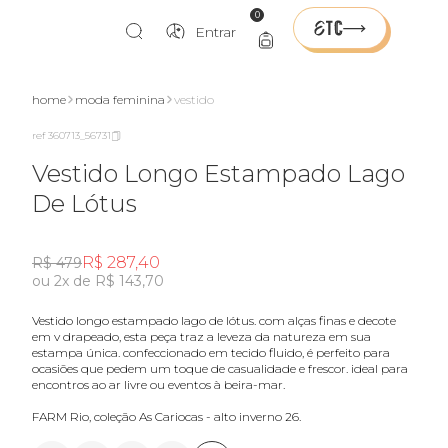
0
Entrar
home
moda feminina
vestido
ref 360713_56731
Vestido Longo Estampado Lago
De Lótus
R$ 287,40
R$ 479
ou 2x de R$ 143,70
vestido longo estampado lago de lótus. com alças finas e decote
em v drapeado, esta peça traz a leveza da natureza em sua
estampa única. confeccionado em tecido fluido, é perfeito para
ocasiões que pedem um toque de casualidade e frescor. ideal para
encontros ao ar livre ou eventos à beira-mar.
FARM Rio, coleção As Cariocas - alto inverno 26.