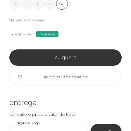
PP
P
M
G
GG
Ver medidas da peça
Experimente
Novidade
eu quero
adicionar aos desejos
entrega
consulte o prazo e valor do frete
digite seu cep