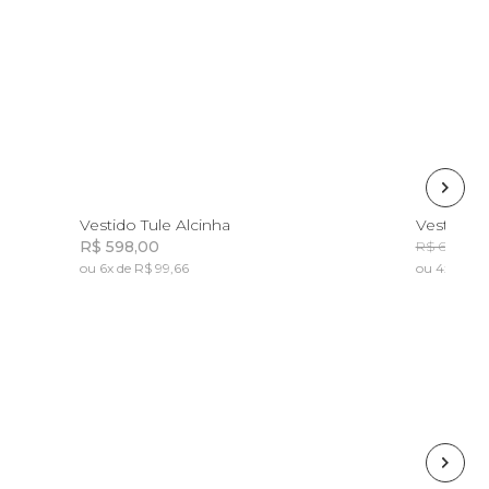
P
M
G
GG
P
Vestido Tule Alcinha
R$ 598,00
R
R$ 629,00
ou 6x de R$ 99,66
ou 4x de R$
Incluir na mochila