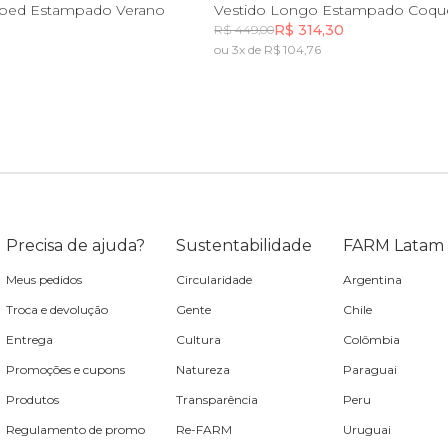
G
GG
PP
P
M
G
G
pped Estampado Verano
R$ 314,30
R$ 449,00
ou 3x de R$ 104,76
Incluir na mochila
Incluir na mochila
Precisa de ajuda?
Sustentabilidade
FARM Latam
Meus pedidos
Circularidade
Argentina
Troca e devolução
Gente
Chile
Entrega
Cultura
Colômbia
Promoções e cupons
Natureza
Paraguai
Produtos
Transparência
Peru
Regulamento de promo
Re-FARM
Uruguai