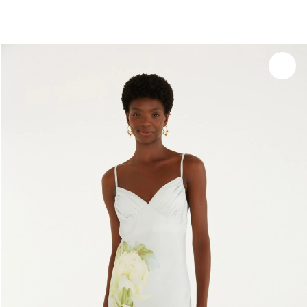
você merece 30% OFF pra comemorar com a gente
aproveita!
Experimente