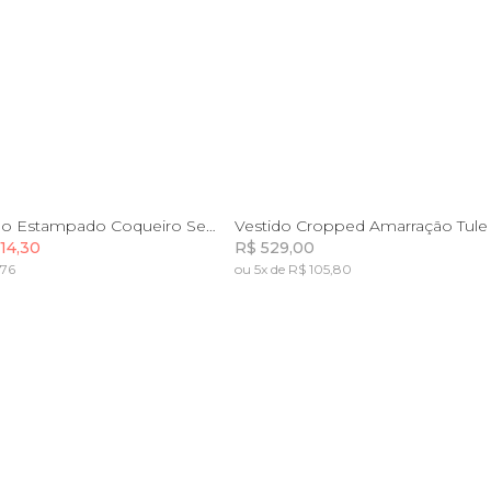
P
M
G
GG
G
GG
Vestido Longo Estampado Coqueiro Sereno
Vestido Cropped Amarração Tule
14,30
R$ 529,00
,76
ou 5x de R$ 105,80
Incluir na mochila
Incluir na mochila