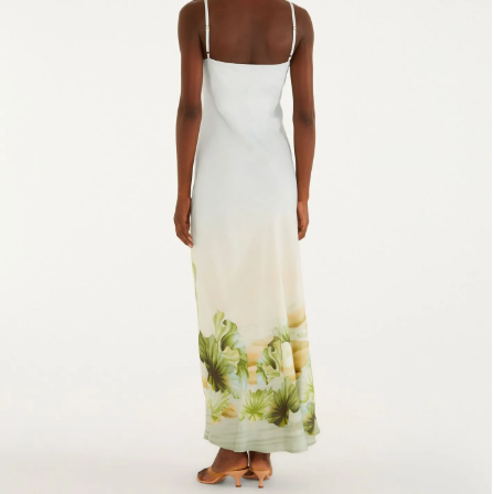
Fone e headphone
Frescobol
Lancheira
Lenço
Mala
Meia
Necessaire