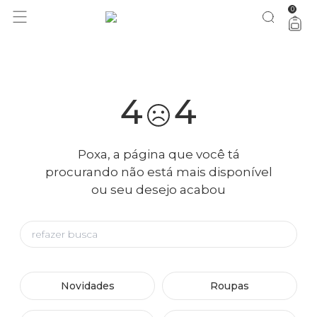
0
você merece 30% OFF pra comemorar com a gente
aproveita!
4
4
Poxa, a página que você tá
procurando não está mais disponível
ou seu desejo acabou
Novidades
Roupas