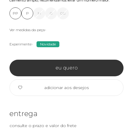
caimento amplo, recomendamos levar um número maior.
PP
P
M
G
GG
Ver medidas da peça
Experimente
Novidade
eu quero
adicionar aos desejos
entrega
consulte o prazo e valor do frete