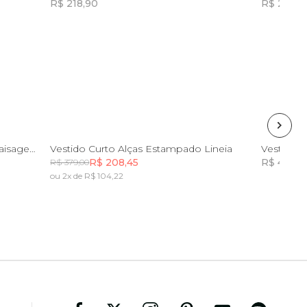
R$ 218,90
R$ 246,9
Incluir na mochila
Incluir na mochila
PP
P
G
Vestido Ombro Só Estampado Paisagem Tropical
Vestido Curto Alças Estampado Lineia
Vestido Re
R$ 208,45
R$ 498,0
R$ 379,00
ou 2x de R$ 104,22
Incluir na mochila