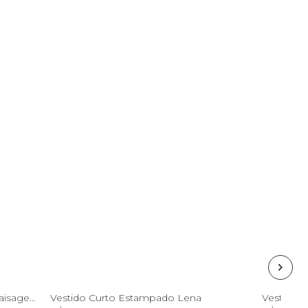
GG
Vestido Ombro Só Estampado Paisagem Tropical
Vestido Curto Estampado Lena