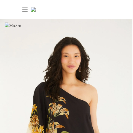
30% OFF ANIVERSÁRIO FARM
Novidades
Roupas
Novidades
Bazar
Roupas
Ver tudo
FARM Etc
Bazar