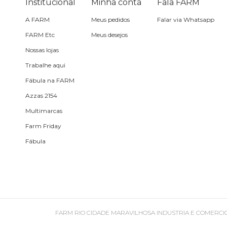
Institucional
Necessaire
Minha conta
Fala FARM
A FARM
Meus pedidos
Falar via Whatsapp
Óculos de sol
FARM Etc
Meus desejos
Nossas lojas
Pin e patch
Trabalhe aqui
Fábula na FARM
Planner
Azzas 2154
Multimarcas
Pochete
Farm Friday
Fábula
Porta incenso e incensário
Porta isqueiro
FARM RIO CIDADE MARAVILHOSA INDUSTRIA E COMERCIO DE ROU
Sabonete