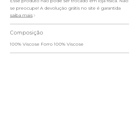
Esse produto não pode ser trocado em loja física. Não
se preocupe! A devolução grátis no site é garantida
saiba mais
Composição
100% Viscose Forro 100% Viscose