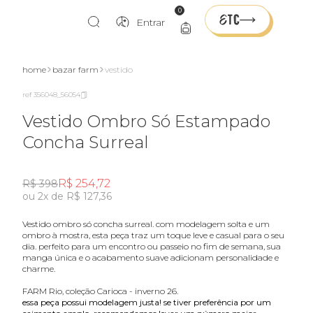
0
Entrar
home
bazar farm
vestido
ref 356048_56054
Vestido Ombro Só Estampado
Concha Surreal
R$ 254,72
R$ 398
ou 2x de R$ 127,36
vestido ombro só concha surreal. com modelagem solta e um
ombro à mostra, esta peça traz um toque leve e casual para o seu
dia. perfeito para um encontro ou passeio no fim de semana, sua
manga única e o acabamento suave adicionam personalidade e
charme.
FARM Rio, coleção Carioca - inverno 26.
essa peça possui modelagem justa! se tiver preferência por um