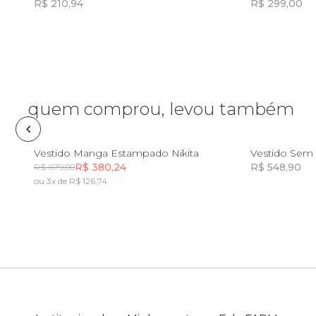
R$ 210,94
R$ 299,00
Estojo
Incluir na mochila
Fone e headphone
quem comprou, levou também
Frescobol
PP
Lancheira
P
M
G
GG
Vestido Manga Estampado Nikita
Vestido Sem 
R$ 380,24
R$ 548,90
R$ 679,00
ou 3x de R$ 126,74
Incluir na mochila
Lenço
Mala
Meia