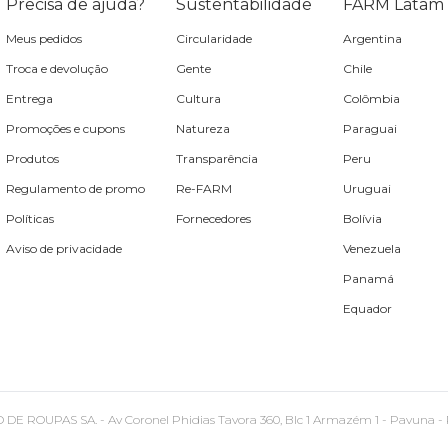
Precisa de ajuda?
Sustentabilidade
FARM Latam
Meus pedidos
Circularidade
Argentina
Troca e devolução
Gente
Chile
Entrega
Cultura
Colômbia
Promoções e cupons
Natureza
Paraguai
Produtos
Transparência
Peru
Regulamento de promo
Re-FARM
Uruguai
Políticas
Fornecedores
Bolívia
Aviso de privacidade
Venezuela
Panamá
Equador
PAS SA. - Av Coronel Phidias Tavora 360, Blc 1 Armazém 1 - Pavuna - Rio de