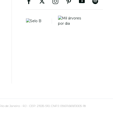
 Janeiro - RJ - CEP: 21535-510. CNPJ: 09.611.669/0005-18