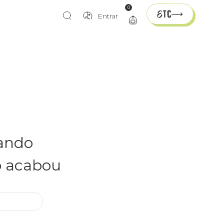
0
Entrar
rando
o acabou