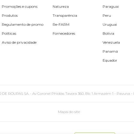
Promoções e cupons
Natureza
Paraguai
Produtos
Transparência
Peru
Regulamento de promo
Re-FARM
Uruguai
Políticas
Fornecedores
Bolívia
Aviso de privacidade
Venezuela
Panamá
Equador
PAS SA. - Av Coronel Phidias Tavora 360, Blc 1 Armazém 1 - Pavuna - Rio de
Mapa do site