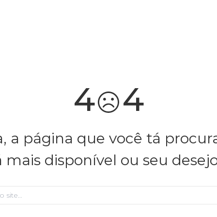
você merece 30% OFF pra comemorar com a gente
aproveita!
4
4
, a página que você tá procu
á mais disponível ou seu desej