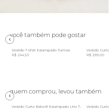
Óculos de sol
Pin e patch
Planner
você também pode gostar
Pochete
P
Vestido T-Shirt Estampado Turmas
Vestido Curt
R$ 244,53
R$ 299,00
Porta incenso e incensário
Incluir na mochila
Incluir na mochila
Porta isqueiro
Sabonete
quem comprou, levou também
Skate
G
GG
Vestido Curto Balonê Estampado Lírio Tropical
Vestido Curt