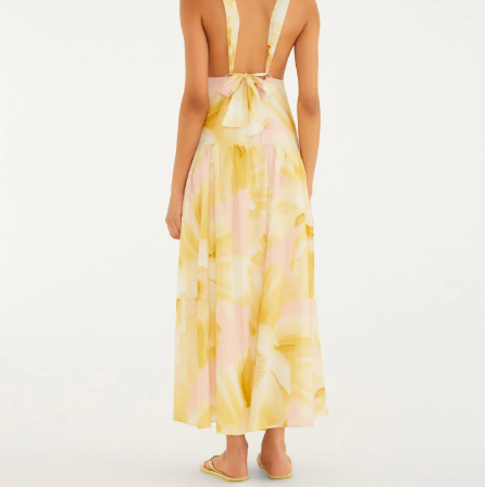
Fone e headphone
Frescobol
Lancheira
Lenço
Mala
Meia
Necessaire