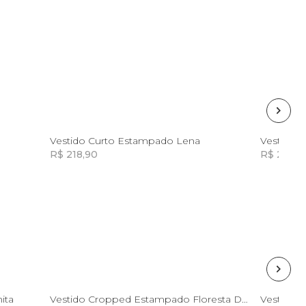
GG
Vestido Curto Estampado Lena
Vestido M
R$ 218,90
R$ 234,8
Incluir na mochila
Incluir na mochila
GG
ita
Vestido Cropped Estampado Floresta Doce
Vestido 