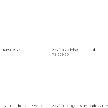
GG
GG
o Transpasse
Vestido Alcinhas Jacquard
R$ 329,50
Incluir na mochila
Incluir na mochila
Incluir na mochila
Incluir na mochila
GG
GG
o Estampado Floral Orquídea
Vestido Longo Estampado Amon