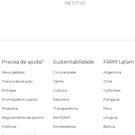
R$ 317,40
Incluir na mochila
Incluir na mochila
Incluir na mochila
Incluir na mochila
Precisa de ajuda?
Sustentabilidade
FARM Latam
Meus pedidos
Circularidade
Argentina
Troca e devolução
Gente
Chile
Entrega
Cultura
Colômbia
Promoções e cupons
Natureza
Paraguai
Produtos
Transparência
Peru
Regulamento de promo
Re-FARM
Uruguai
Políticas
Fornecedores
Bolívia