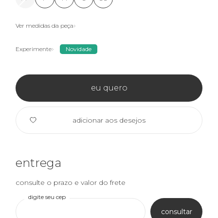
Ver medidas da peça
Experimente
Novidade
eu quero
adicionar aos desejos
entrega
consulte o prazo e valor do frete
digite seu cep
consultar