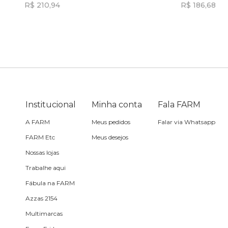
R$ 210,94
R$ 186,68
Sling
Incluir na mochila
Toalha
Travesseiro
Institucional
Minha conta
Fala FARM
Vela
A FARM
Meus pedidos
Falar via Whatsapp
FARM Etc
Meus desejos
Nossas lojas
Trabalhe aqui
Fábula na FARM
Azzas 2154
Multimarcas