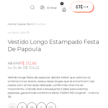
0
Entrar
home
bazar farm
vestido
ref 355061_55397
Vestido Longo Estampado Festa
De Papoula
R$ 312,66
R$ 579
ou 3x de R$ 104,22
vestido longo festa de papoula. decote halter que valoriza os
ombros e traz leveza. possui alças largas que se encontram nas
costas com amarração delicada, conferindo charme ao
movimento. o tecido leve e esvoaçante é ideal para eventos
especiais, garantindo conforto e estilo. FARM RIO original - inverno
26.
PP
P
M
G
GG