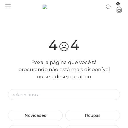
0
você merece 30% OFF pra comemorar com a gente
aproveita!
4
4
Poxa, a página que você tá
procurando não está mais disponível
ou seu desejo acabou
Novidades
Roupas