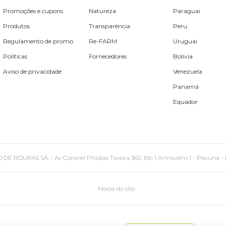
Promoções e cupons
Natureza
Paraguai
Produtos
Transparência
Peru
Regulamento de promo
Re-FARM
Uruguai
Políticas
Fornecedores
Bolívia
Aviso de privacidade
Venezuela
Panamá
Equador
PAS SA. - Av Coronel Phidias Tavora 360, Blc 1 Armazém 1 - Pavuna - Rio de
Mapa do site