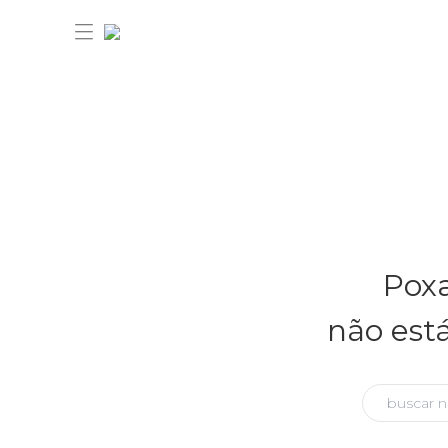
30% OFF ANIVERSÁRIO FARM
Novidades
Poxa
Roupas
Novidades
não est
Bazar
Roupas
Ver tudo
FARM Etc
Bazar