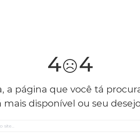
você merece 30% OFF pra comemorar com a gente
aproveita!
4
4
, a página que você tá procu
á mais disponível ou seu desej