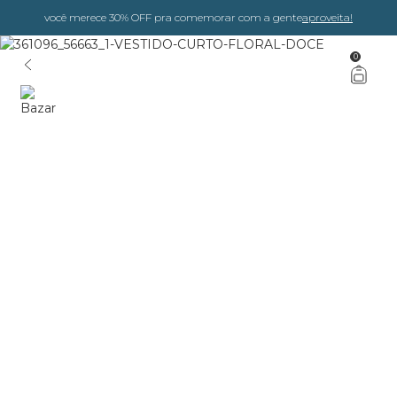
você merece 30% OFF pra comemorar com a gente
aproveita!
0