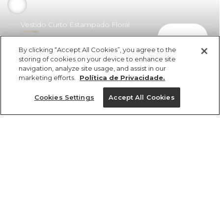
Vestido Curto Estampado Floral
comprar
Doce
By clicking “Accept All Cookies”, you agree to the
R$ 398,00
R$ 266,66
storing of cookies on your device to enhance site
navigation, analyze site usage, and assist in our
marketing efforts.
Política de Privacidade.
Cookies Settings
Accept All Cookies
ref 361096_56663
Vestido Curto
Estampado Floral
Tamanhos
Doce
R$ 398,00
R$ 266,66
P
M
G
PP
GG
2x R$ 133,33 sem juros
1 un.
tamanhos