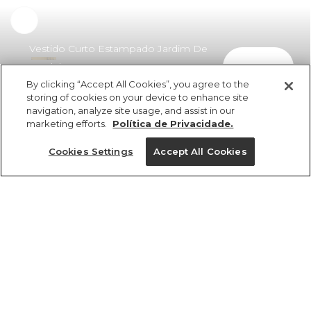
Vestido Curto Estampado Jardim De
comprar
Cordel
By clicking “Accept All Cookies”, you agree to the
R$ 429,00
R$ 257,40
storing of cookies on your device to enhance site
navigation, analyze site usage, and assist in our
marketing efforts.
Política de Privacidade.
Cookies Settings
Accept All Cookies
ref 362725_56701
Vestido Curto
Estampado Jardim
Tamanhos
De Cordel
R$ 429,00
R$ 257,40
PP
M
G
GG
P
2x R$ 128,70 sem juros
1 un.