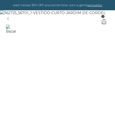
você merece 30% OFF pra comemorar com a gente
aproveita!
0