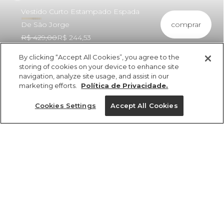
Vestido Curto Estampado Espada
comprar
De São Jorge
R$ 429,00
R$ 244,53
By clicking “Accept All Cookies”, you agree to the
storing of cookies on your device to enhance site
navigation, analyze site usage, and assist in our
marketing efforts.
Política de Privacidade.
ref 355013_55506
Vestido Curto
Cookies Settings
Accept All Cookies
Estampado Espada
De São Jorge
Tamanhos
Tamanhos
Tamanhos
Tamanhos
R$ 429,00
R$ 244,53
2x R$ 122,26 sem juros
GG
33
33
33
PP
34
34
34
35
35
35
P
36
36
36
G
37
37
37
M
38
38
38
39
39
39
40
40
40
tamanhos
1 un.