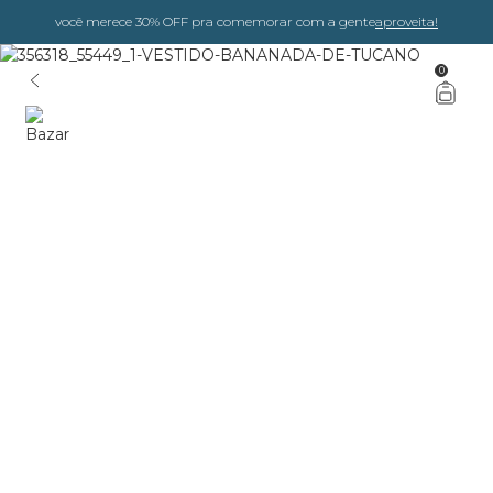
você merece 30% OFF pra comemorar com a gente
aproveita!
0