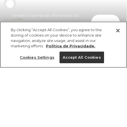
Vestido Estampado Bananada De
comprar
Tucano
By clicking “Accept All Cookies”, you agree to the
R$ 498,00
R$ 278,88
storing of cookies on your device to enhance site
navigation, analyze site usage, and assist in our
marketing efforts.
Política de Privacidade.
Cookies Settings
Accept All Cookies
ref 356318_55449
Vestido Estampado
Bananada De
Tamanhos
Tucano
R$ 498,00
R$ 278,88
PP
P
M
G
GG
2x R$ 139,44 sem juros
1 un.
tamanhos