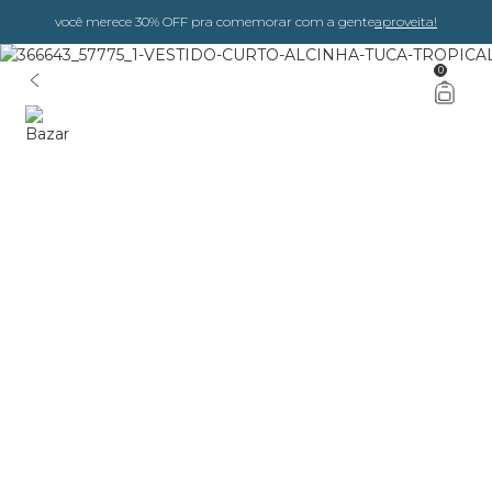
você merece 30% OFF pra comemorar com a gente
aproveita!
0