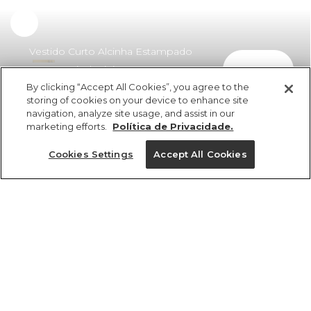
Vestido Curto Alcinha Estampado
comprar
Tuca Tropical Mini
By clicking “Accept All Cookies”, you agree to the
R$ 359,00
R$ 272,84
storing of cookies on your device to enhance site
navigation, analyze site usage, and assist in our
marketing efforts.
Política de Privacidade.
Cookies Settings
Accept All Cookies
ref 366643_57775
Vestido Curto
Alcinha Estampado
Tamanhos
Tuca Tropical Mini
R$ 359,00
R$ 272,84
PP
GG
P
M
G
2x R$ 136,42 sem juros
1 un.