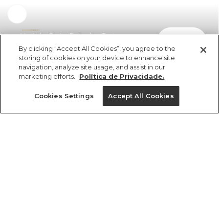
Vestido Curto Babados Textura
comprar
R$ 449,00
R$ 255,93
By clicking “Accept All Cookies”, you agree to the
storing of cookies on your device to enhance site
navigation, analyze site usage, and assist in our
marketing efforts.
Política de Privacidade.
Cookies Settings
Accept All Cookies
ref 358013_07448
Vestido Curto
Babados Textura
Tamanhos
R$ 449,00
R$ 255,93
2x R$ 127,96 sem juros
P
PP
GG
M
G
tamanhos
1 un.