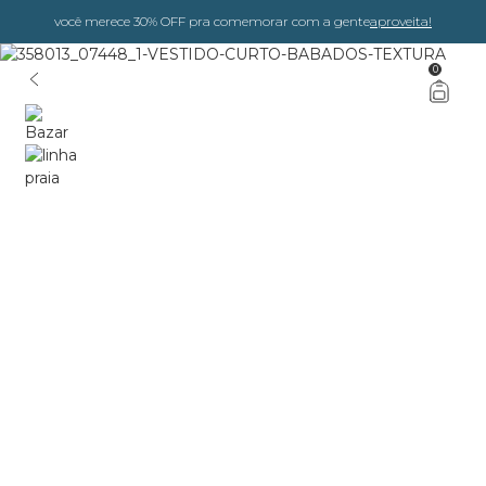
você merece 30% OFF pra comemorar com a gente
aproveita!
0