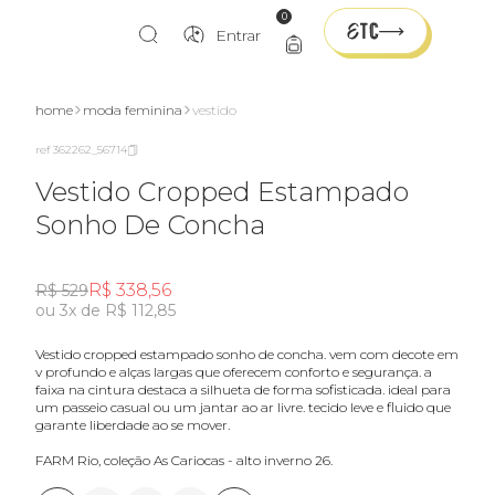
0
Entrar
home
moda feminina
vestido
ref 362262_56714
Vestido Cropped Estampado
Sonho De Concha
R$ 338,56
R$ 529
ou 3x de R$ 112,85
vestido cropped estampado sonho de concha. vem com decote em
v profundo e alças largas que oferecem conforto e segurança. a
faixa na cintura destaca a silhueta de forma sofisticada. ideal para
um passeio casual ou um jantar ao ar livre. tecido leve e fluido que
garante liberdade ao se mover.
FARM Rio, coleção As Cariocas - alto inverno 26.