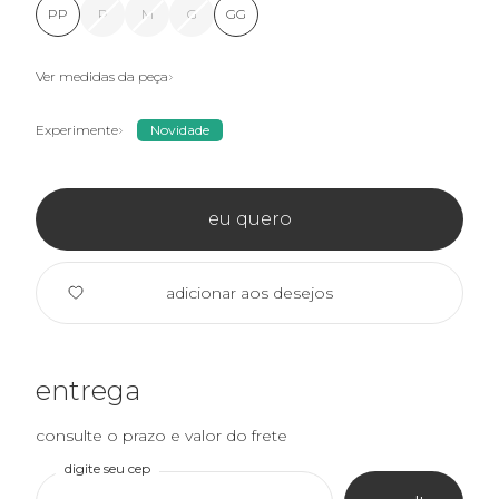
PP
P
M
G
GG
Ver medidas da peça
Experimente
Novidade
eu quero
adicionar aos desejos
entrega
consulte o prazo e valor do frete
digite seu cep