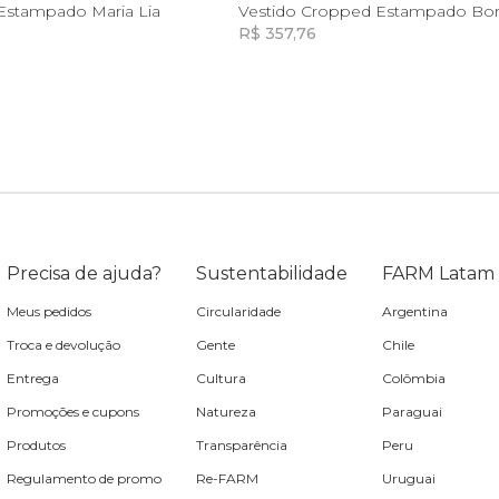
P
P
G
 Estampado Maria Lia
R$ 357,76
Incluir na mochila
Incluir na mochila
Incluir na mochila
Precisa de ajuda?
Sustentabilidade
FARM Latam
Meus pedidos
Circularidade
Argentina
Troca e devolução
Gente
Chile
Entrega
Cultura
Colômbia
Promoções e cupons
Natureza
Paraguai
Produtos
Transparência
Peru
Regulamento de promo
Re-FARM
Uruguai