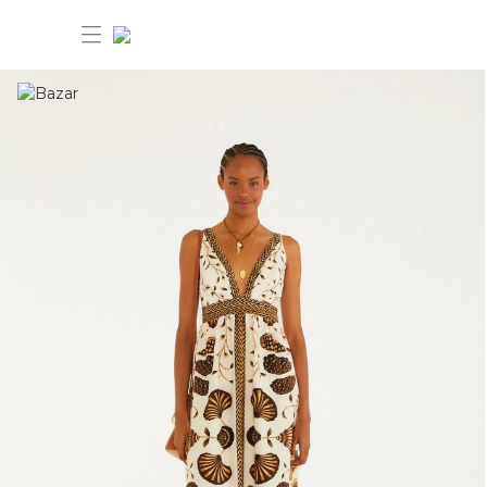
30% OFF ANIVERSÁRIO FARM
Novidades
Roupas
Novidades
Bazar
Roupas
Ver tudo
FARM Etc
Bazar