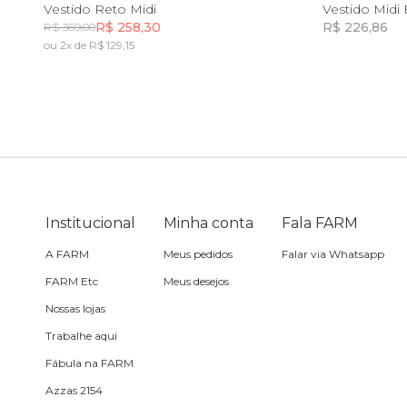
PP
P
M
G
GG
Vestido Reto Midi
Vestido Midi
R$ 258,30
R$ 226,86
R$ 369,00
Toalha
ou 2x de R$ 129,15
Incluir na mochila
Travesseiro
Vela
Institucional
Minha conta
Fala FARM
A FARM
Meus pedidos
Falar via Whatsapp
FARM Etc
Meus desejos
Nossas lojas
Trabalhe aqui
Fábula na FARM
Azzas 2154