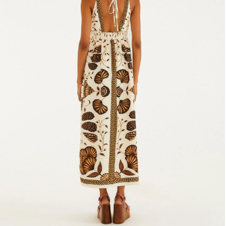
Frescobol
Lancheira
Lenço
Mala
Meia
Necessaire
Óculos de sol