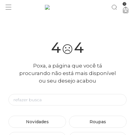
0
você merece 30% OFF pra comemorar com a gente
aproveita!
4
4
Poxa, a página que você tá
procurando não está mais disponível
ou seu desejo acabou
Novidades
Roupas