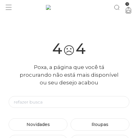
0
você merece 30% OFF pra comemorar com a gente
aproveita!
4
4
Poxa, a página que você tá
procurando não está mais disponível
ou seu desejo acabou
Novidades
Roupas