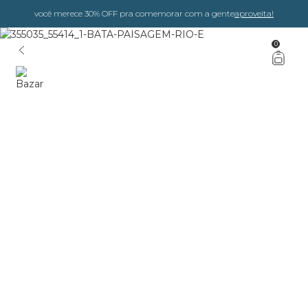
você merece 30% OFF pra comemorar com a gente
aproveita!
0