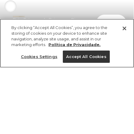
Bata Estampada Paisagem Rio
comprar
R$ 279,00
R$ 172,98
By clicking “Accept All Cookies”, you agree to the
storing of cookies on your device to enhance site
navigation, analyze site usage, and assist in our
marketing efforts.
Política de Privacidade.
Cookies Settings
Accept All Cookies
ref 355035_55414
Bata Estampada
Paisagem Rio
Tamanhos
Tamanhos
Tamanhos
Tamanhos
R$ 279,00
R$ 172,98
PP
PP
PP
P
M
P
P
P
GG
M
M
M
G
G
G
G
PP
GG
GG
GG
tamanhos
1 un.
PP
P
M
G
GG
1 un.