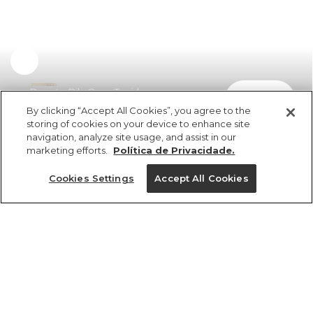
Regata Rib Com Tecido
comprar
R$ 198,00
By clicking “Accept All Cookies”, you agree to the
storing of cookies on your device to enhance site
navigation, analyze site usage, and assist in our
marketing efforts.
Política de Privacidade.
Cookies Settings
Accept All Cookies
ref 352402_0013
Regata Rib Com
Tecido
Tamanhos
R$ 198,00
2x R$ 99,00 sem juros
PP
P
M
G
GG