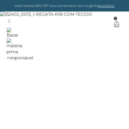
você merece 30% OFF pra comemorar com a gente
aproveita!
0