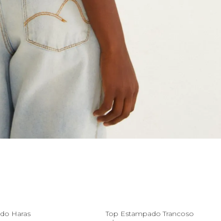
P
M
G
GG
G
GG
do Haras
Top Estampado Trancoso