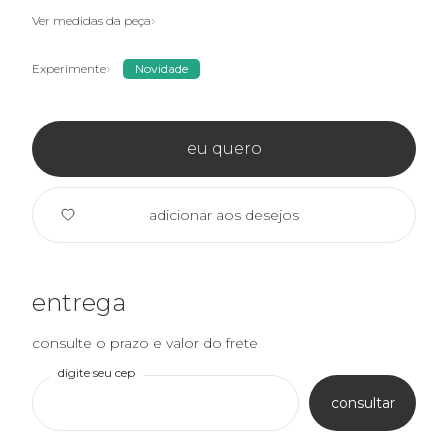
Ver medidas da peça
Experimente
Novidade
eu quero
adicionar aos desejos
entrega
consulte o prazo e valor do frete
digite seu cep
consultar