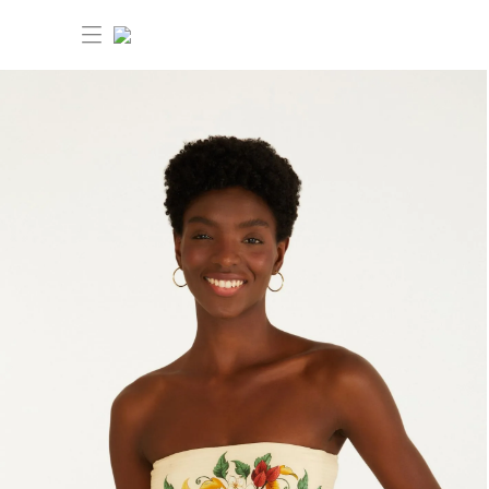
30% OFF ANIVERSÁRIO FARM
Novidades
Roupas
Novidades
Bazar
Roupas
Ver tudo
FARM Etc
Bazar