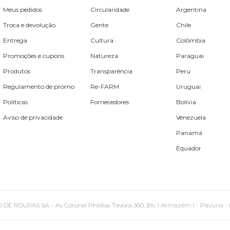
Meus pedidos
Circularidade
Argentina
Troca e devolução
Gente
Chile
Entrega
Cultura
Colômbia
Promoções e cupons
Natureza
Paraguai
Produtos
Transparência
Peru
Regulamento de promo
Re-FARM
Uruguai
Políticas
Fornecedores
Bolívia
Aviso de privacidade
Venezuela
Panamá
Equador
PAS SA. - Av Coronel Phidias Tavora 360, Blc 1 Armazém 1 - Pavuna - Rio de