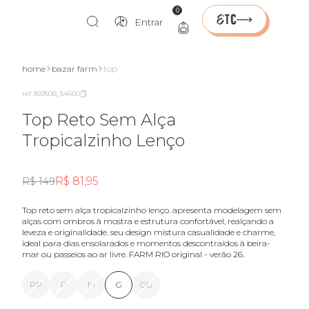
0
Entrar
home
bazar farm
top
ref 369508_54660
Top Reto Sem Alça
Tropicalzinho Lenço
R$ 81,95
R$ 149
top reto sem alça tropicalzinho lenço. apresenta modelagem sem
alças com ombros à mostra e estrutura confortável, realçando a
leveza e originalidade. seu design mistura casualidade e charme,
ideal para dias ensolarados e momentos descontraídos à beira-
mar ou passeios ao ar livre. FARM RIO original - verão 26.
PP
P
M
G
GG