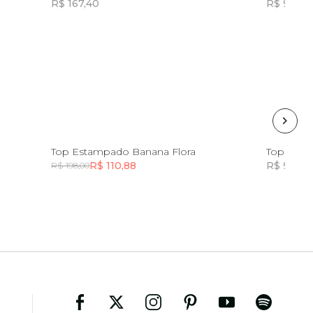
R$ 167,40
R$ 99,00
Incluir na mochila
G
PP
P
M
G
GG
Top Estampado Banana Flora
Top Esta
R$ 110,88
R$ 99,00
R$ 198,00
Incluir na mochila