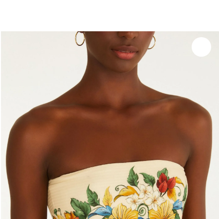
você merece 30% OFF pra comemorar com a gente
aproveita!
Experimente