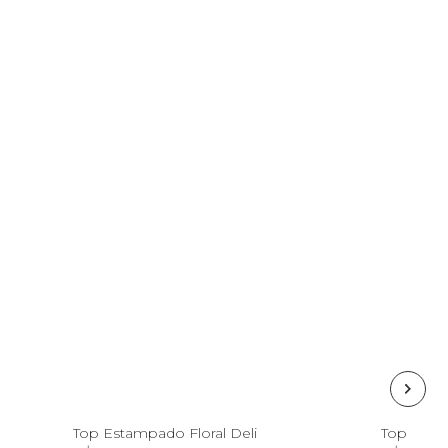
G
GG
Top Estampado Floral Deli