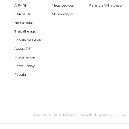
Pin e patch
A FARM
Meus pedidos
Falar via Whatsapp
FARM Etc
Meus desejos
Planner
Nossas lojas
Trabalhe aqui
Pochete
Fábula na FARM
Porta
Azzas 2154
incenso e
Multimarcas
incensário
Farm Friday
Porta
isqueiro
Fábula
Sabonete
Skate
FARM RIO CIDADE MARAVILHOSA INDUSTRIA E COMERCIO DE ROU
Sling