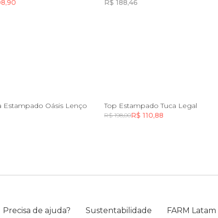
08,90
R$ 188,46
Incluir na mochila
Incluir na mochila
PP
P
M
PP
P
M
G
G
a Estampado Oásis Lenço
Top Estampado Tuca Legal
R$ 110,88
R$ 198,00
Incluir na mochila
Incluir na mochila
Precisa de ajuda?
Sustentabilidade
FARM Latam