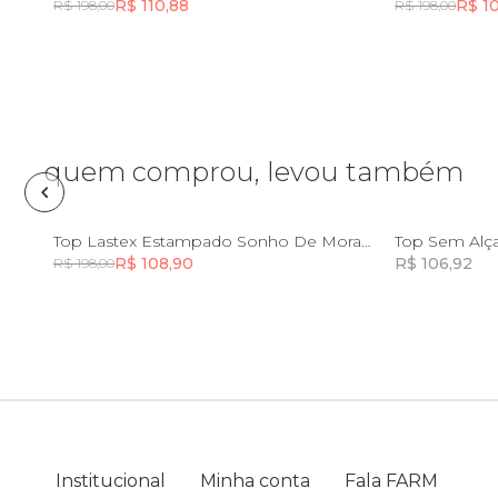
R$ 110,88
R$ 1
R$ 198,00
R$ 198,00
Frescobol
Incluir na mochila
Lancheira
quem comprou, levou também
Lenço
PP
Mala
P
M
G
GG
Top Lastex Estampado Sonho De Morango
Top Sem Alç
R$ 108,90
R$ 106,92
R$ 198,00
Incluir na mochila
Meia
Necessaire
Óculos de sol
Institucional
Minha conta
Fala FARM