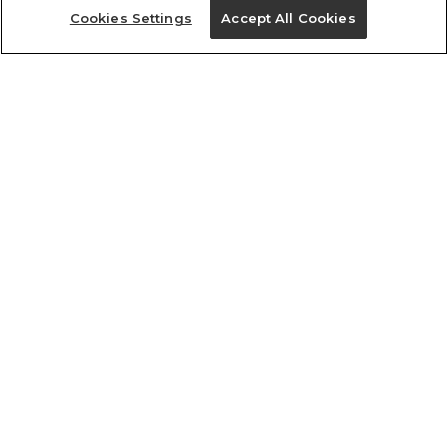
Cookies Settings
Accept All Cookies
ref 320286_05020
Top Assimétrico Rib
Tamanhos
R$ 149,00
R$ 74,50
tamanhos
PP
P
M
G
GG
PP
P
M
G
GG
1 un.
1 un.
Ver medidas da peça
Ver medidas da peça
Experimente
Novidade
ver mochila
comprar
ver mochila