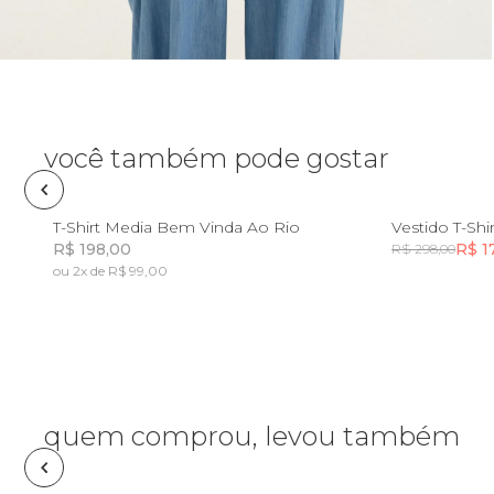
Óculos de sol
Pin e patch
Planner
você também pode gostar
Pochete
PP
P
M
G
GG
T-Shirt Media Bem Vinda Ao Rio
Vestido T-Sh
R$ 198,00
R$ 1
R$ 298,00
Porta incenso e incensário
ou 2x de R$ 99,00
Incluir na mochila
Porta isqueiro
Sabonete
quem comprou, levou também
Skate