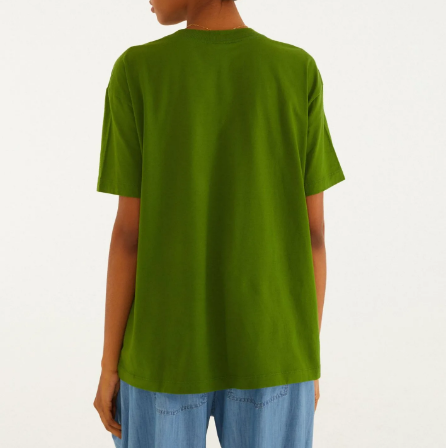
Fone e headphone
Frescobol
Lancheira
Lenço
Mala
Meia
Necessaire