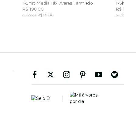
G
P
M
G
GG
P
T-Shirt Media Táxi Araras Farm Rio
T-Shirt M
R$ 198,00
R$ 198,0
ou 2x de R$ 99,00
ou 2x de R$
Incluir na mochila