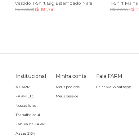
PP
P
PP
Vestido T-Shirt Big Estampado Nara
T-Shirt Malha
R$ 181,78
R$ 1
R$ 298,00
R$ 249,00
Sling
Incluir na mochila
Toalha
Travesseiro
Vela
Institucional
Minha conta
Fala FARM
A FARM
Meus pedidos
Falar via Whatsapp
FARM Etc
Meus desejos
Nossas lojas
Trabalhe aqui
Fábula na FARM
Azzas 2154