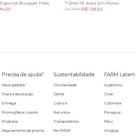
P
M
G
GG
PP
P
M
G
G
 Especial Bouquet Feira
T-Shirt Fit Arara Em Flores
74,30
R$ 138,60
R$ 198,00
Incluir na mochila
Incluir na mochila
Precisa de ajuda?
Sustentabilidade
FARM Latam
Meus pedidos
Circularidade
Argentina
Troca e devolução
Gente
Chile
Entrega
Cultura
Colômbia
Promoções e cupons
Natureza
Paraguai
Produtos
Transparência
Peru
Regulamento de promo
Re-FARM
Uruguai