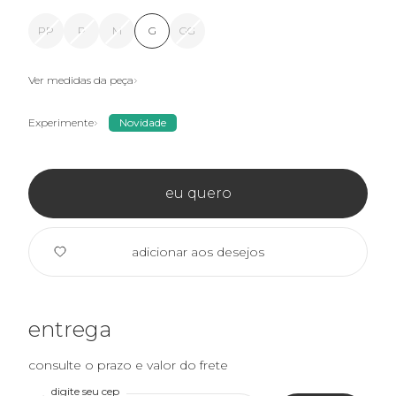
PP
P
M
G
GG
Ver medidas da peça
Experimente
Novidade
eu quero
adicionar aos desejos
entrega
consulte o prazo e valor do frete
digite seu cep