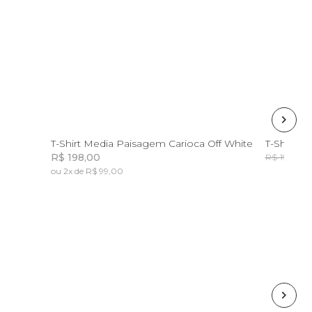
G
PP
P
M
G
GG
P
T-Shirt Media Paisagem Carioca Off White
T-Shirt M
R$ 198,00
R
R$ 198,00
ou 2x de R$ 99,00
Incluir na mochila