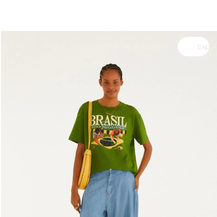
você merece 30% OFF pra comemorar com a gente
aproveita!