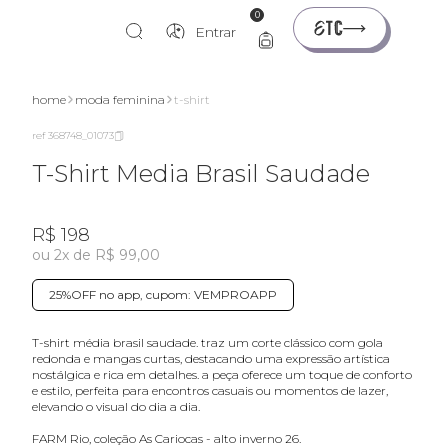
0
Entrar
home
moda feminina
t-shirt
ref 368748_01073
T-Shirt Media Brasil Saudade
R$ 198
ou 2x de R$ 99,00
25%OFF no app, cupom: VEMPROAPP
t-shirt média brasil saudade. traz um corte clássico com gola
redonda e mangas curtas, destacando uma expressão artística
nostálgica e rica em detalhes. a peça oferece um toque de conforto
e estilo, perfeita para encontros casuais ou momentos de lazer,
elevando o visual do dia a dia.
FARM Rio, coleção As Cariocas - alto inverno 26.