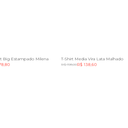
P
PP
P
M
G
G
irt Big Estampado Milena
T-Shirt Media Vira Lata Malhado
78,80
R$ 138,60
R$ 198,00
Incluir na mochila
Incluir na mochila
Incluir na mochila