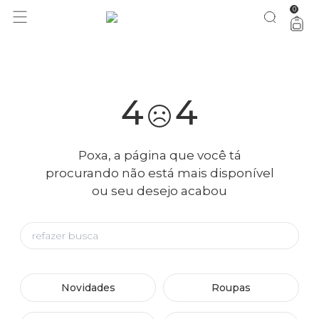
0
você merece 30% OFF pra comemorar com a gente
aproveita!
4
4
Poxa, a página que você tá
procurando não está mais disponível
ou seu desejo acabou
Novidades
Roupas