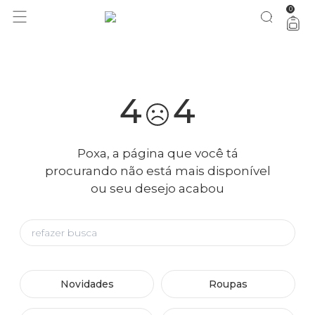
0
você merece 30% OFF pra comemorar com a gente
aproveita!
4
4
Poxa, a página que você tá
procurando não está mais disponível
ou seu desejo acabou
Novidades
Roupas