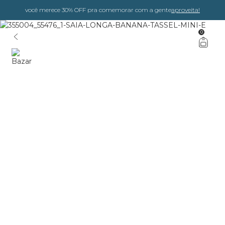
você merece 30% OFF pra comemorar com a gente
aproveita!
0