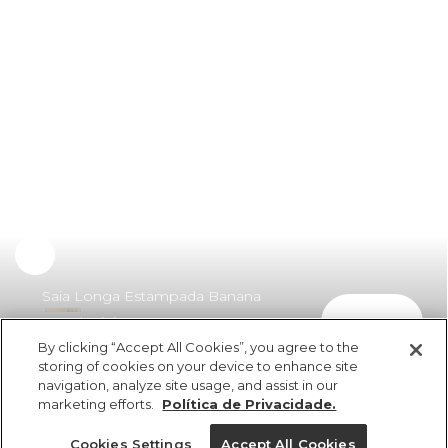
Saia Longa Estampada Banana
comprar
Tassel Mini
By clicking “Accept All Cookies”, you agree to the
R$ 329,00
R$ 190,82
storing of cookies on your device to enhance site
navigation, analyze site usage, and assist in our
marketing efforts.
Política de Privacidade.
Cookies Settings
Accept All Cookies