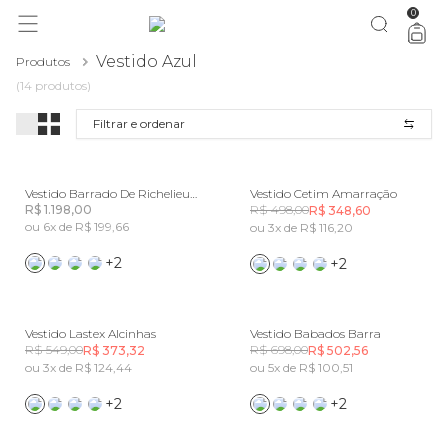
0
você merece 30% OFF pra comemorar com a gente
aproveita!
Vestido Azul
Produtos
(14 produtos)
Filtrar e ordenar
Vestido Barrado De Richelieu Aquaflora
Vestido Cetim Amarração
R$ 1.198,00
R$ 498,00
R$ 348,60
ou 6x de R$ 199,66
ou 3x de R$ 116,20
+2
+2
Vestido Lastex Alcinhas
Vestido Babados Barra
R$ 549,00
R$ 698,00
R$ 373,32
R$ 502,56
ou 3x de R$ 124,44
ou 5x de R$ 100,51
+2
+2