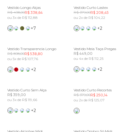
Vestido Longo Alças
Vestido Curto Lastex
R$ 498,00
R$ 379,00
R$ 338,64
R$ 208,45
ou 3x de R$ 112,88
ou 2x de R$ 104,22
+7
+2
Vestido Transparencia Longo
Vestido Meia Taça Pregas
R$ 898,00
R$ 449,00
R$ 538,80
ou 4x de R$ 112,25
ou 5x de R$ 107,76
+2
+2
Vestido Curto Sem Alça
Vestido Curto Recortes
R$ 359,00
R$ 379,00
R$ 250,14
ou 3x de R$ 119,66
ou 2x de R$ 125,07
+2
Vestido Alcinhas Midi
Vestido Ombro Só Midi