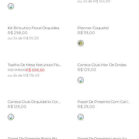
ou 2x de R$ 124,50
Kit Biricutico Floral Orquídea
Planner Coquetel
R$ 298,00
R$ 119,00
ou 3x de R$ 99,33
Toalha De Mesa Natureza Floral
Caneca Glub Mar De Ondas
R$ 998,00
R$ 129,00
R$ 698,60
ou 6x de R$ 116,43
Caneca Glub Orquidário Corrido
Papel De Presente Com Carinho
R$ 129,00
R$ 29,00
Papel De Presente Bossa Banana
Papel De Presente Lenço Azulejo