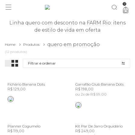
0
você merece 30% OFF pra comemorar com a gente
aproveita!
Linha quero com desconto na FARM Rio: itens
de estilo de vida em oferta
quero em promoção
Home
Produtos
(12 produtos)
Filtrar e ordenar
Fichário Banana Dots
Garrafão Glub Banana Dots
R$ 129,00
R$ 198,00
ou 2x de R$ 99,00
Planner Cogumelo
Kit Par De Jarro Orquidário
R$ 119,00
R$ 249,00