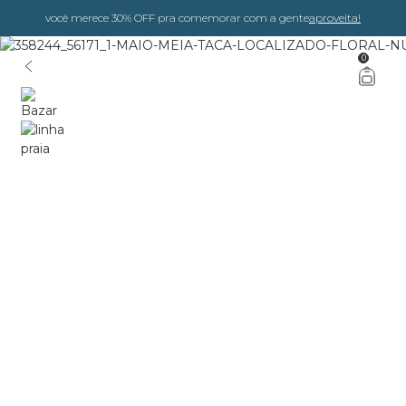
você merece 30% OFF pra comemorar com a gente
aproveita!
0