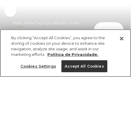
Maiô Meia Taça Localizado Floral
comprar
Nusa
By clicking “Accept All Cookies”, you agree to the
R$ 429,00
R$ 240,24
storing of cookies on your device to enhance site
navigation, analyze site usage, and assist in our
marketing efforts.
Política de Privacidade.
Cookies Settings
Accept All Cookies
ref 358244_56171
Maiô Meia Taça
Localizado Floral
Tamanhos
Nusa
R$ 429,00
R$ 240,24
G
P
M
GG
PP
2x R$ 120,12 sem juros
1 un.