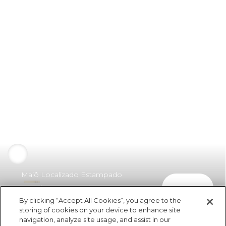
Maiô Localizado Estampado
comprar
Copabanana Cavado
By clicking “Accept All Cookies”, you agree to the
R$ 349,00
R$ 174,50
storing of cookies on your device to enhance site
navigation, analyze site usage, and assist in our