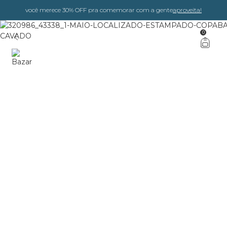
você merece 30% OFF pra comemorar com a gente
aproveita!
0