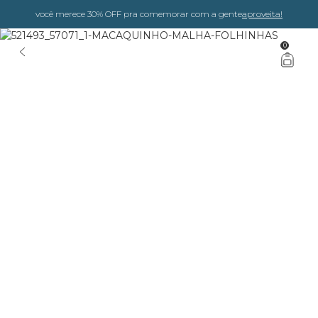
você merece 30% OFF pra comemorar com a gente
aproveita!
0