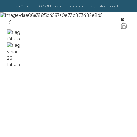
você merece 30% OFF pra comemorar com a gente
aproveita!
0