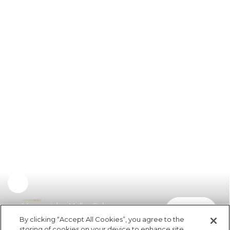
Macaquinho Malha Colores
comprar
R$ 89,50
By clicking “Accept All Cookies”, you agree to the
storing of cookies on your device to enhance site