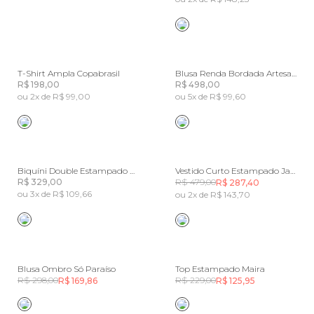
T-Shirt Ampla Copabrasil
Blusa Renda Bordada Artesanal
R$ 198,00
R$ 498,00
ou 2x de R$ 99,00
ou 5x de R$ 99,60
Biquíni Double Estampado Recanto Dos Coqueiros
Vestido Curto Estampado Jardim Beleza
R$ 329,00
R$ 479,00
R$ 287,40
ou 3x de R$ 109,66
ou 2x de R$ 143,70
Blusa Ombro Só Paraíso
Top Estampado Maira
R$ 298,00
R$ 229,00
R$ 169,86
R$ 125,95