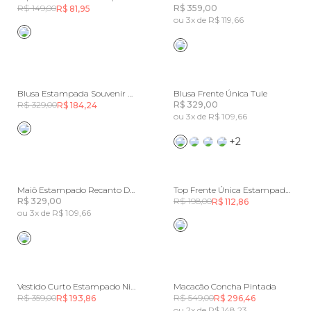
R$ 149,00
R$ 359,00
R$ 81,95
ou 3x de R$ 119,66
Blusa Estampada Souvenir Mar
Blusa Frente Única Tule
R$ 329,00
R$ 329,00
R$ 184,24
ou 3x de R$ 109,66
+2
Maiô Estampado Recanto Dos Coqueiros
Top Frente Única Estampado Guanacaste
R$ 329,00
R$ 198,00
R$ 112,86
ou 3x de R$ 109,66
Vestido Curto Estampado Nina
Macacão Concha Pintada
R$ 359,00
R$ 549,00
R$ 193,86
R$ 296,46
ou 2x de R$ 148,23