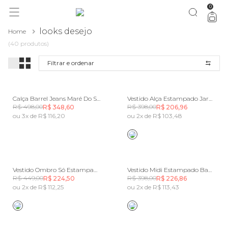
0
você merece 30% OFF pra comemorar com a gente
aproveita!
looks desejo
Home
(40 produtos)
Filtrar e ordenar
Calça Barrel Jeans Maré Do Sol
Vestido Alça Estampado Jardim Beleza
R$ 498,00
R$ 398,00
R$ 348,60
R$ 206,96
ou 3x de R$ 116,20
ou 2x de R$ 103,48
Vestido Ombro Só Estampado Flora
Vestido Midi Estampado Banana Flora
R$ 449,00
R$ 398,00
R$ 224,50
R$ 226,86
ou 2x de R$ 112,25
ou 2x de R$ 113,43