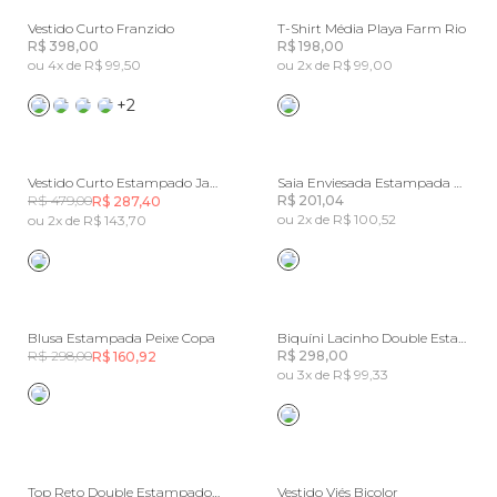
Vestido Curto Franzido
T-Shirt Média Playa Farm Rio
R$ 398,00
R$ 198,00
ou 4x de R$ 99,50
ou 2x de R$ 99,00
+2
Vestido Curto Estampado Jardim Majestoso
Saia Enviesada Estampada Orquidário Bege
R$ 479,00
R$ 201,04
R$ 287,40
ou 2x de R$ 100,52
ou 2x de R$ 143,70
Blusa Estampada Peixe Copa
Biquíni Lacinho Double Estampado Concha Pintada
R$ 298,00
R$ 298,00
R$ 160,92
ou 3x de R$ 99,33
Top Reto Double Estampado Aventureiro
Vestido Viés Bicolor