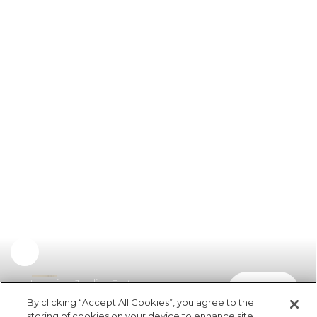
Legging Jardim Fruta
comprar
R$ 99,00
By clicking “Accept All Cookies”, you agree to the
storing of cookies on your device to enhance site