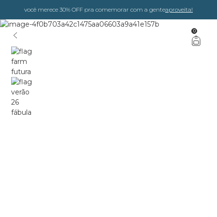
você merece 30% OFF pra comemorar com a gente
aproveita!
0