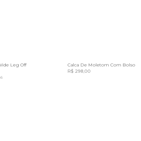
10
12
14
10
12
Wide Leg Off
Calca De Moletom Com Bolso
R$ 298,00
66
Incluir na mochila
Incluir na mochila