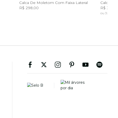
12
Calca De Moletom Com Faixa Lateral
Calca Jea
R$ 298,00
R$ 359,0
ou 3x de R$ 
Incluir na mochila
Incluir na mochila