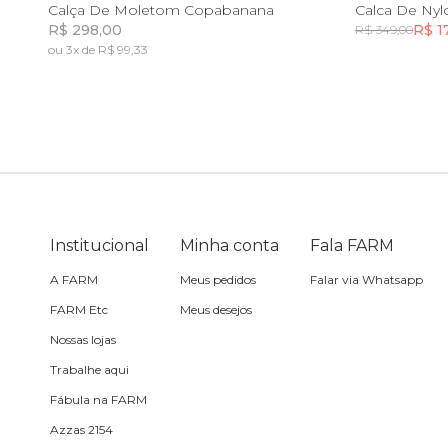
8
10
12
14
Calça De Moletom Copabanana
Calca De Nyl
R$ 298,00
R$ 1
R$ 349,00
Travesseiro
ou 3x de R$ 99,33
Incluir na mochila
Vela
Institucional
Minha conta
Fala FARM
A FARM
Meus pedidos
Falar via Whatsapp
FARM Etc
Meus desejos
Nossas lojas
Trabalhe aqui
Fábula na FARM
Azzas 2154