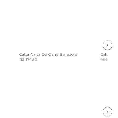
12
14
Calca Amor De Cisne Barrado e
Calca De
R$ 174,50
R
R$ 298,00
Incluir na mochila