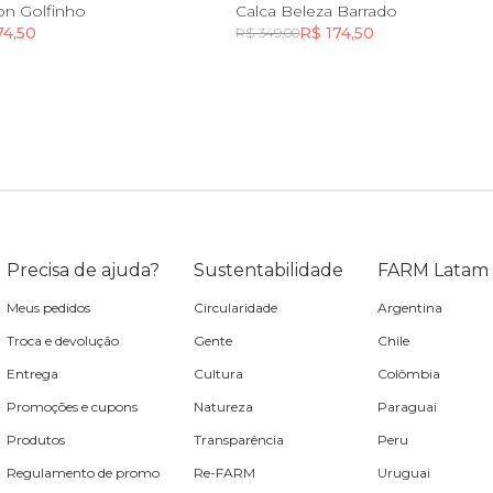
8
10
8
on Golfinho
Calca Beleza Barrado
74,50
R$ 174,50
R$ 349,00
Incluir na mochila
Incluir na mochila
Incluir na mochila
Precisa de ajuda?
Sustentabilidade
FARM Latam
Meus pedidos
Circularidade
Argentina
Troca e devolução
Gente
Chile
Entrega
Cultura
Colômbia
Promoções e cupons
Natureza
Paraguai
Produtos
Transparência
Peru
Regulamento de promo
Re-FARM
Uruguai