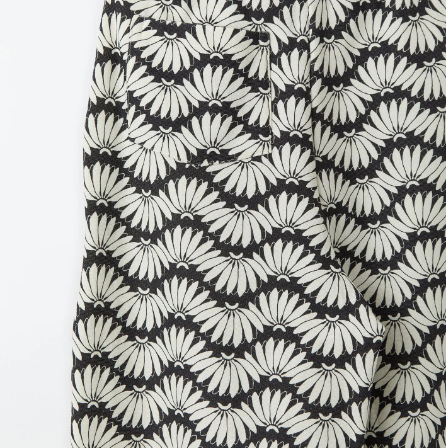
Lancheira
Lenço
Mala
Meia
Necessaire
Óculos de sol
Pin e patch