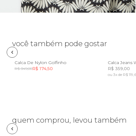
Planner
Pochete
Porta
incenso e
você também pode gostar
incensário
Porta
isqueiro
8
10
8
Calca De Nylon Golfinho
Calca Jeans 
R$ 174,50
R$ 359,00
R$ 349,00
Sabonete
ou 3x de R$ 119,
Incluir na mochila
Skate
Sling
quem comprou, levou também
Toalha