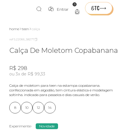
0
Entrar
home
teen
calça
ref 5.22066_58277
Calça De Moletom Copabanana
R$ 298
ou 3x de R$ 99,33
calça de moletom para teen na estampa copabanana.
confeccionada em algodão, tem cintura elástica e modelagem
soltinha. indicada para passeios e dias casuais de verão.
8
10
12
14
Experimente
Novidade