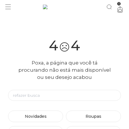
0
você merece 30% OFF pra comemorar com a gente
aproveita!
4
4
Poxa, a página que você tá
procurando não está mais disponível
ou seu desejo acabou
Novidades
Roupas