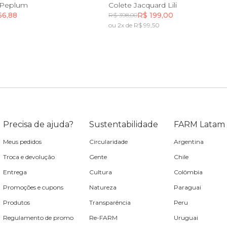
P
M
G
GG
PP
x Peplum
Colete Jacquard Lili
66,88
R$ 199,00
R$ 398,00
ou 2x de R$ 99,50
Incluir na mochila
Incluir na mochila
Incluir na mochila
Precisa de ajuda?
Sustentabilidade
FARM Latam
Meus pedidos
Circularidade
Argentina
Troca e devolução
Gente
Chile
Entrega
Cultura
Colômbia
Promoções e cupons
Natureza
Paraguai
Produtos
Transparência
Peru
Regulamento de promo
Re-FARM
Uruguai