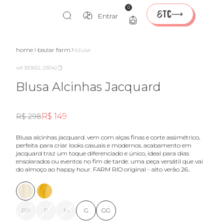
0
Entrar
home
bazar farm
blusa
ref 350652_03042
Blusa Alcinhas Jacquard
R$ 149
R$ 298
blusa alcinhas jacquard. vem com alças finas e corte assimétrico,
perfeita para criar looks casuais e modernos. acabamento em
jacquard traz um toque diferenciado e único, ideal para dias
ensolarados ou eventos no fim de tarde. uma peça versátil que vai
do almoço ao happy hour. FARM RIO original - alto verão 26..
PP
P
M
G
GG