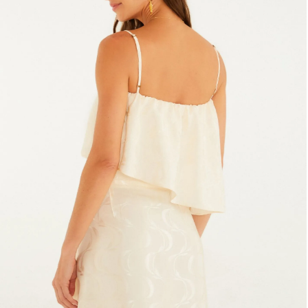
Fone e headphone
Frescobol
Lancheira
Lenço
Mala
Meia
Necessaire