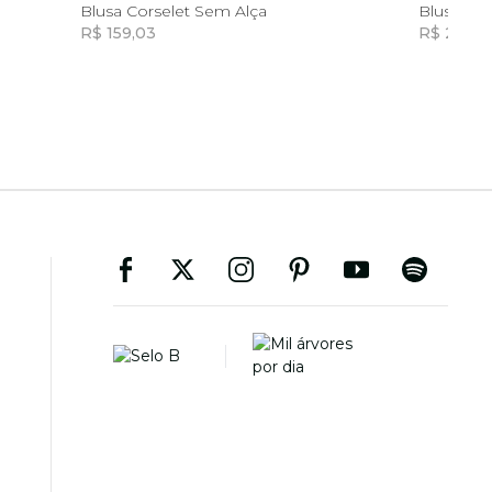
G
Blusa Corselet Sem Alça
Blusa Bal
R$ 159,03
R$ 255,9
Incluir na mochila
Incluir na mochila