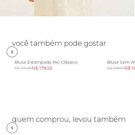
Óculos de sol
Pin e patch
Planner
você também pode gostar
Pochete
P
G
GG
PP
Blusa Estampada Rio Clássico
R$ 178,56
R$ 1
R$ 279,00
R$ 298,00
Porta incenso e incensário
Incluir na mochila
Porta isqueiro
Sabonete
quem comprou, levou também
Skate