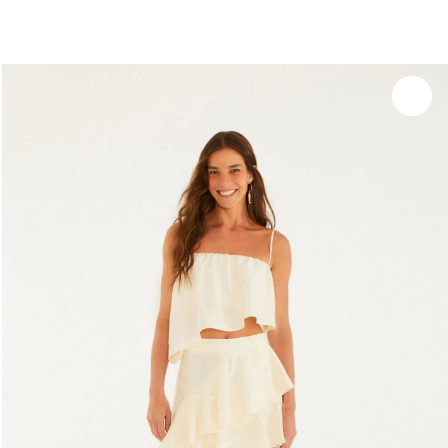
você merece 30% OFF pra comemorar com a gente
aproveita!
Experimente