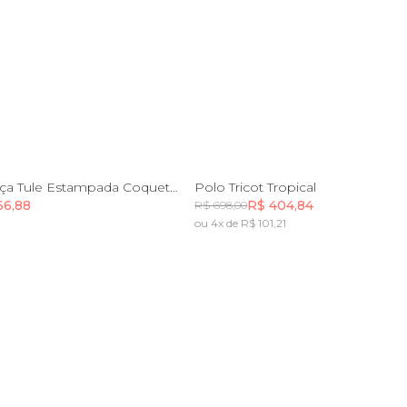
P
M
G
GG
GG
Blusa Sem Alça Tule Estampada Coquetel
Polo Tricot Tropical
66,88
R$ 404,84
R$ 698,00
ou 4x de R$ 101,21
Incluir na mochila
Incluir na mochila
Incluir na mochila