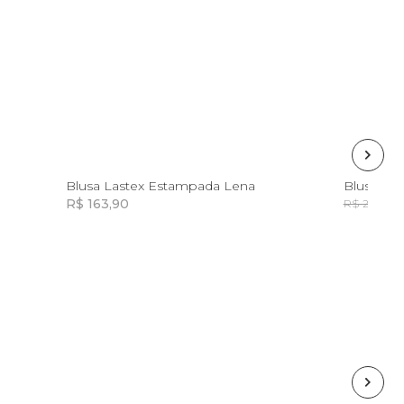
G
Blusa Lastex Estampada Lena
Blusa Om
R$ 163,90
R
R$ 298,00
Incluir na mochila
Incluir na mochila