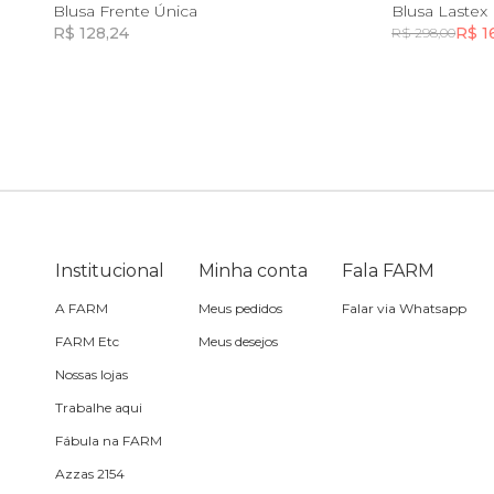
P
M
G
GG
PP
Blusa Frente Única
Blusa Laste
R$ 128,24
R$ 1
R$ 298,00
Sling
Incluir na mochila
Toalha
Travesseiro
Vela
Institucional
Minha conta
Fala FARM
A FARM
Meus pedidos
Falar via Whatsapp
FARM Etc
Meus desejos
Nossas lojas
Trabalhe aqui
Fábula na FARM
Azzas 2154