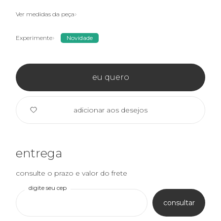
Ver medidas da peça
Experimente
Novidade
eu quero
adicionar aos desejos
entrega
consulte o prazo e valor do frete
digite seu cep
consultar