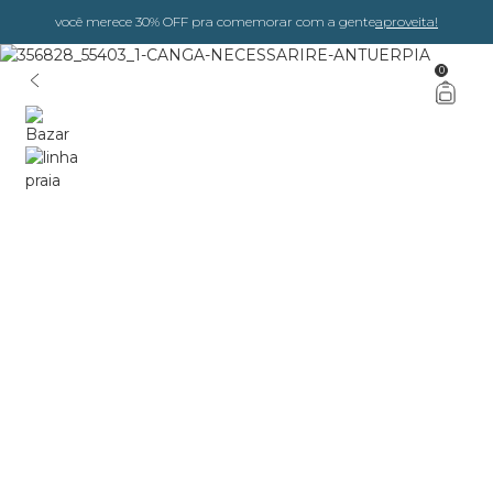
você merece 30% OFF pra comemorar com a gente
aproveita!
0