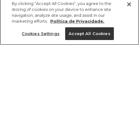
R$ 219,00
R$ 113,88
By clicking “Accept All Cookies”, you agree to the
storing of cookies on your device to enhance site
navigation, analyze site usage, and assist in our
marketing efforts.
Política de Privacidade.
Cookies Settings
Accept All Cookies
ref 356828_55403
Canga Necessáire
Antuerpia
Tamanhos
R$ 219,00
R$ 113,88
U
tamanhos
1 un.
U
1 un.
Ver medidas da peça
Experimente
Novidade