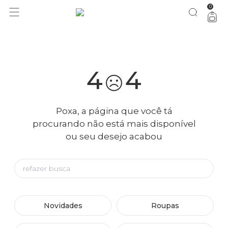
0
você merece 30% OFF pra comemorar com a gente
aproveita!
4
4
Poxa, a página que você tá
procurando não está mais disponível
ou seu desejo acabou
Novidades
Roupas