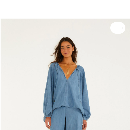
você merece 30% OFF pra comemorar com a gente
aproveita!
Experimente