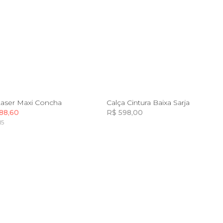
4
36
44
46
36
40
42
Laser Maxi Concha
Calça Cintura Baixa Sarja
88,60
R$ 598,00
15
Incluir na mochila
Incluir na mochila