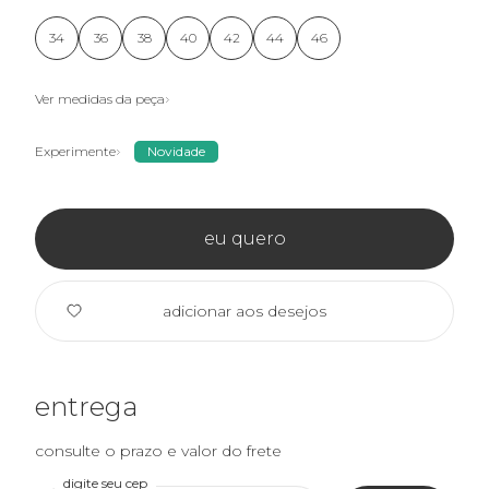
34
36
38
40
42
44
46
Ver medidas da peça
Experimente
Novidade
eu quero
adicionar aos desejos
entrega
consulte o prazo e valor do frete
digite seu cep