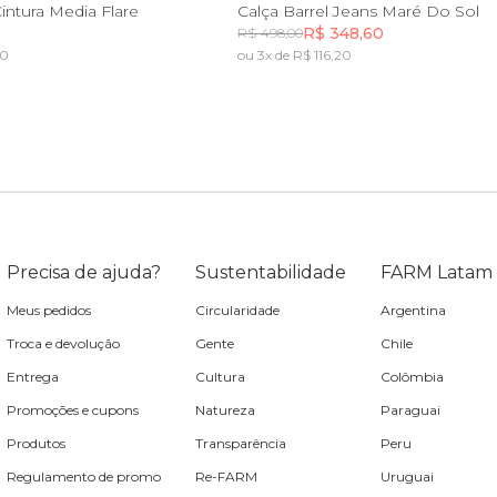
38
40
42
44
46
34
36
38
40
42
44
intura Media Flare
Calça Barrel Jeans Maré Do Sol
R$ 348,60
R$ 498,00
60
ou 3x de R$ 116,20
Incluir na mochila
Incluir na mochila
Precisa de ajuda?
Sustentabilidade
FARM Latam
Meus pedidos
Circularidade
Argentina
Troca e devolução
Gente
Chile
Entrega
Cultura
Colômbia
Promoções e cupons
Natureza
Paraguai
Produtos
Transparência
Peru
Regulamento de promo
Re-FARM
Uruguai