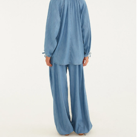
Fone e headphone
Frescobol
Lancheira
Lenço
Mala
Meia
Necessaire