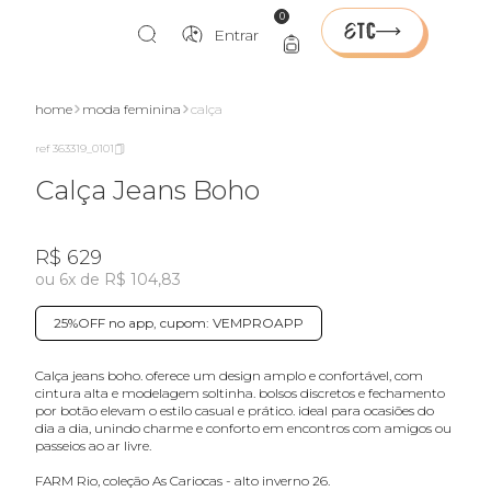
0
Entrar
home
moda feminina
calça
ref 363319_0101
Calça Jeans Boho
R$ 629
ou 6x de R$ 104,83
25%OFF no app, cupom: VEMPROAPP
calça jeans boho. oferece um design amplo e confortável, com
cintura alta e modelagem soltinha. bolsos discretos e fechamento
por botão elevam o estilo casual e prático. ideal para ocasiões do
dia a dia, unindo charme e conforto em encontros com amigos ou
passeios ao ar livre.
FARM Rio, coleção As Cariocas - alto inverno 26.