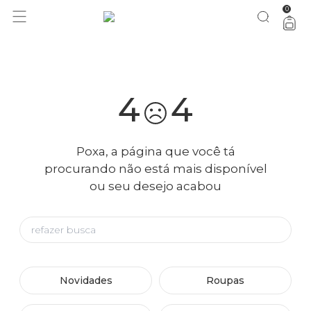
0
você merece 30% OFF pra comemorar com a gente
aproveita!
4
4
Poxa, a página que você tá
procurando não está mais disponível
ou seu desejo acabou
Novidades
Roupas