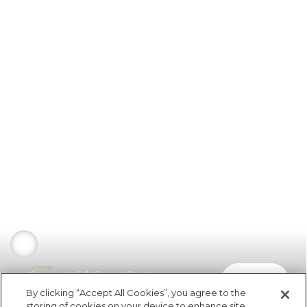
Camiseta Silk Senor Cacto
comprar
R$ 74,50
By clicking “Accept All Cookies”, you agree to the
storing of cookies on your device to enhance site