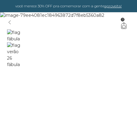
você merece 30% OFF pra comemorar com a gente
aproveita!
0