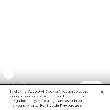
Blusa Rib Auau
comprar
R$ 119,00
By clicking “Accept All Cookies”, you agree to the
storing of cookies on your device to enhance site
navigation, analyze site usage, and assist in our
marketing efforts.
Política de Privacidade.