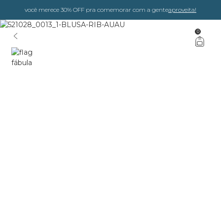
você merece 30% OFF pra comemorar com a gente
aproveita!
0