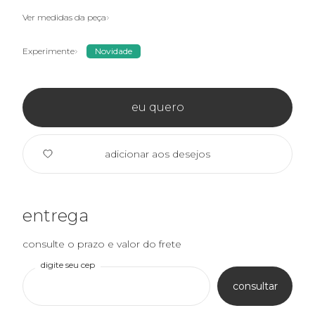
Ver medidas da peça
Experimente
Novidade
eu quero
adicionar aos desejos
entrega
consulte o prazo e valor do frete
digite seu cep
consultar