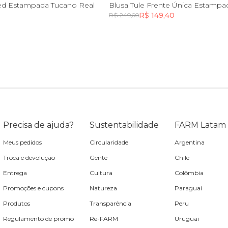
PP
P
PP
P
M
G
G
ed Estampada Tucano Real
R$ 149,40
R$ 249,00
Incluir na mochila
Incluir na mochila
Precisa de ajuda?
Sustentabilidade
FARM Latam
Meus pedidos
Circularidade
Argentina
Troca e devolução
Gente
Chile
Entrega
Cultura
Colômbia
Promoções e cupons
Natureza
Paraguai
Produtos
Transparência
Peru
Regulamento de promo
Re-FARM
Uruguai