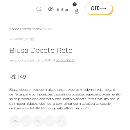
0
Entrar
home
bazar farm
blusa
ref 343387_0013
Blusa Decote Reto
saiba mais
vendido por parceiro FARM
R$ 149
blusa decote reto. com alças largas e corte moderno, esta peça é
perfeita para composições casuais ou ocasiões especiais. o caimento
solto proporciona conforto, enquanto o decote reto traz um toque
de modernidade. ideal para combinar com saias ou calças de
cintura alta. FARM RIO original - alto inverno 25.
PP
P
M
G
GG