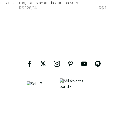
G
G
GG
Blusa Tule Frente Única Estampada Rio Gráfico
Regata Estampada Concha Surreal
Blusa Pr
R$ 128,24
R$ 161,82
Incluir na mochila