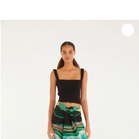
você merece 30% OFF pra comemorar com a gente
aproveita!
Experimente