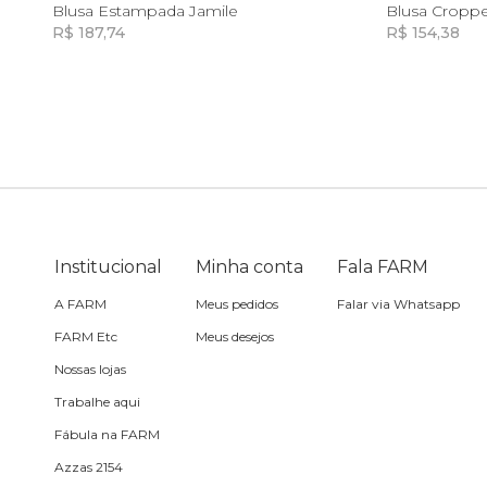
P
M
G
Blusa Estampada Jamile
Blusa Cropp
R$ 187,74
R$ 154,38
Sling
Incluir na mochila
Toalha
Travesseiro
Vela
Institucional
Minha conta
Fala FARM
A FARM
Meus pedidos
Falar via Whatsapp
FARM Etc
Meus desejos
Nossas lojas
Trabalhe aqui
Fábula na FARM
Azzas 2154