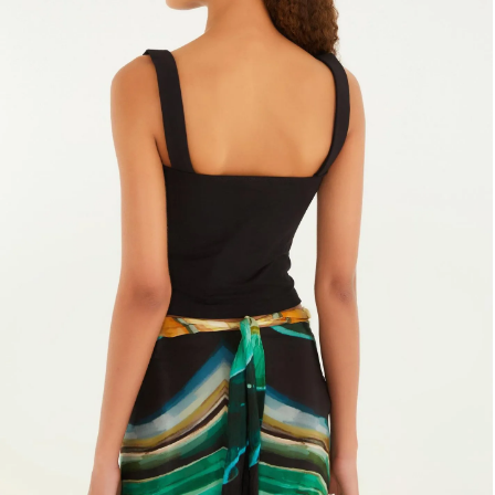
Fone e headphone
Frescobol
Lancheira
Lenço
Mala
Meia
Necessaire