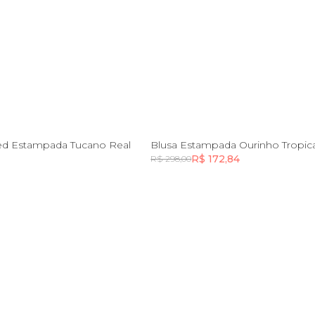
PP
P
PP
P
M
G
ed Estampada Tucano Real
Blusa Estampada Ourinho Tropica
R$ 172,84
R$ 298,00
Incluir na mochila
Incluir na mochila