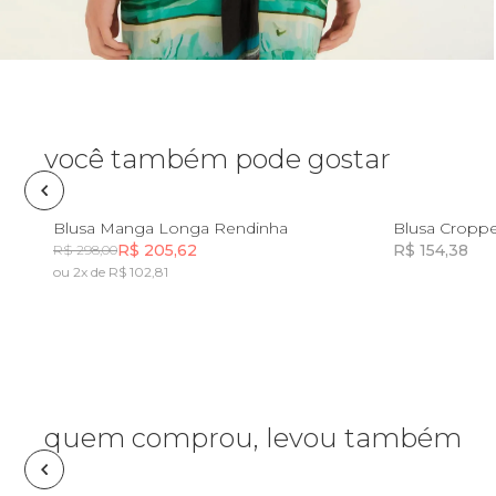
Óculos de sol
Pin e patch
Planner
você também pode gostar
Pochete
PP
P
M
G
GG
Blusa Manga Longa Rendinha
Blusa Cropp
R$ 205,62
R$ 154,38
R$ 298,00
Porta incenso e incensário
ou 2x de R$ 102,81
Incluir na mochila
Porta isqueiro
Sabonete
quem comprou, levou também
Skate