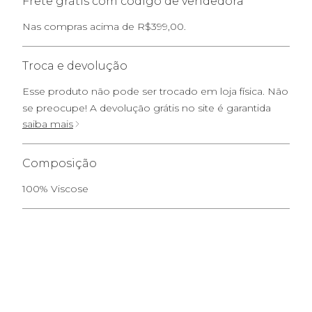
Frete grátis com código de vendedora
Nas compras acima de R$399,00.
Troca e devolução
Esse produto não pode ser trocado em loja física. Não
se preocupe! A devolução grátis no site é garantida
saiba mais
Composição
100% Viscose