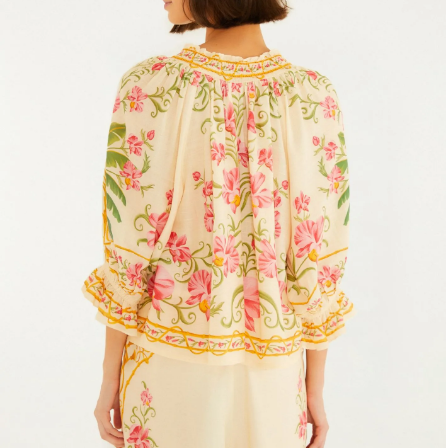
Fone e headphone
Frescobol
Lancheira
Lenço
Mala
Meia
Necessaire