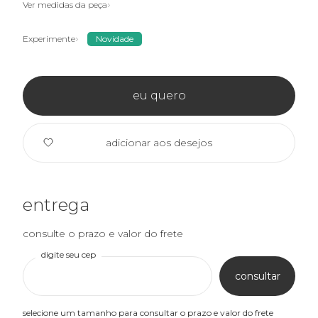
Ver medidas da peça
Experimente
Novidade
eu quero
adicionar aos desejos
entrega
consulte o prazo e valor do frete
digite seu cep
consultar
selecione um tamanho para consultar o prazo e valor do frete