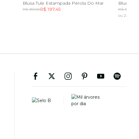
G
GG
Blusa Tule Estampada Pérola Do Mar
Blusa Es
R$ 197,45
R
R$ 359,00
R$ 359,00
ou 2x de R$
Incluir na mochila