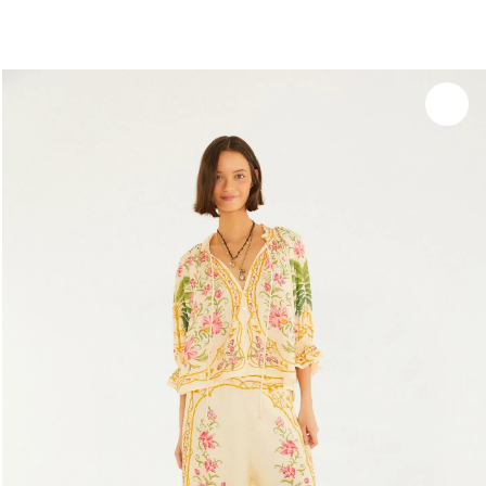
você merece 30% OFF pra comemorar com a gente
aproveita!
Experimente