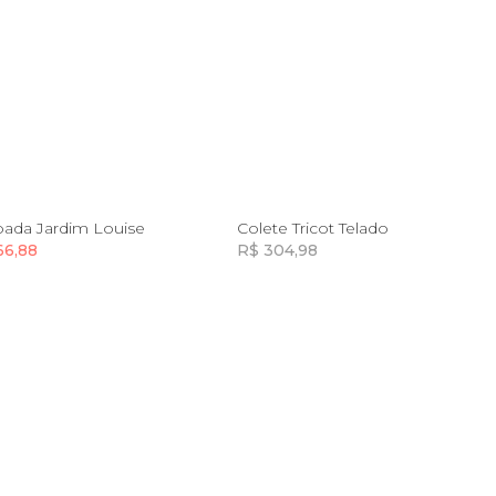
P
M
G
GG
P
M
G
GG
ada Jardim Louise
Colete Tricot Telado
66,88
R$ 304,98
Incluir na mochila
Incluir na mochila