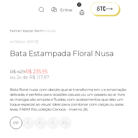
0
Entrar
home
bazar farm
blusa
ref 356642_55370
Bata Estampada Floral Nusa
R$ 235,95
R$ 429
ou 2x de R$ 117,97
bata floral nusa. com decote que se transforma em v e amarração
delicada, é perfeita para ocasiões casuais ou um passeio ao ar livre.
as mangas são amplas e fluídas, com acabamentos que dão um
toque especial ao visual. ideal para combinar com calças ou saias
leves. FARM Rio, coleção Carioca - inverno 26.
PP
P
M
G
GG