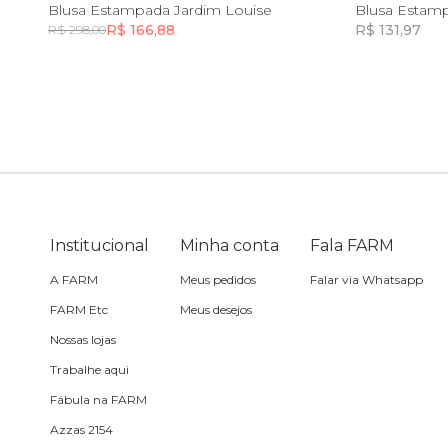
PP
P
M
G
GG
P
Blusa Estampada Jardim Louise
Blusa Estamp
R$ 166,88
R$ 131,97
R$ 298,00
Sling
Incluir na mochila
Toalha
Travesseiro
Vela
Institucional
Minha conta
Fala FARM
A FARM
Meus pedidos
Falar via Whatsapp
FARM Etc
Meus desejos
Nossas lojas
Trabalhe aqui
Fábula na FARM
Azzas 2154