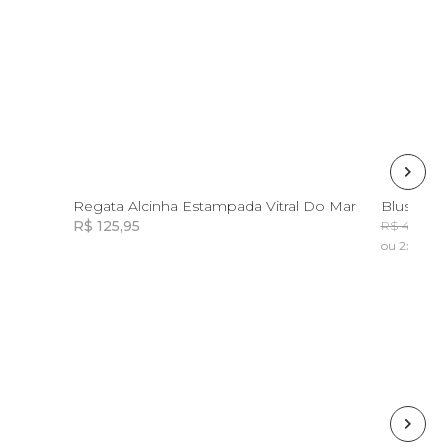
GG
P
Regata Alcinha Estampada Vitral Do Mar
Blusa Bal
R$ 125,95
R$ 449,00
ou 2x de R$
Incluir na mochila
Incluir na mochila