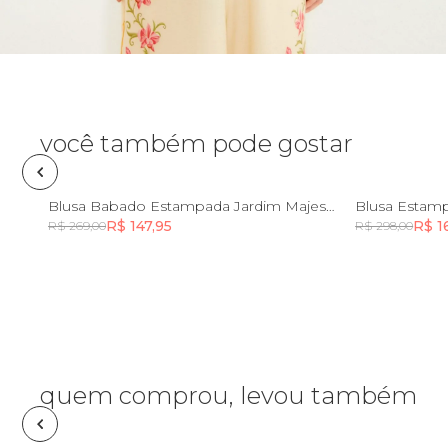
Óculos de sol
Pin e patch
Planner
você também pode gostar
Pochete
PP
P
M
G
GG
PP
Blusa Babado Estampada Jardim Majestoso
Blusa Estamp
R$ 147,95
R$ 1
R$ 269,00
R$ 298,00
Porta incenso e incensário
Incluir na mochila
Porta isqueiro
Sabonete
quem comprou, levou também
Skate