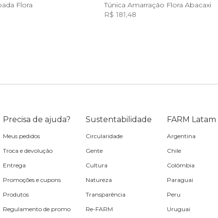
M
G
GG
G
ada Flora
Túnica Amarração Flora Abacaxi
R$ 181,48
Incluir na mochila
Incluir na mochila
Incluir na mochila
Precisa de ajuda?
Sustentabilidade
FARM Latam
Meus pedidos
Circularidade
Argentina
Troca e devolução
Gente
Chile
Entrega
Cultura
Colômbia
Promoções e cupons
Natureza
Paraguai
Produtos
Transparência
Peru
Regulamento de promo
Re-FARM
Uruguai