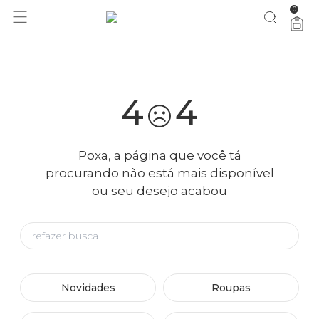
0
você merece 30% OFF pra comemorar com a gente
aproveita!
4
4
Poxa, a página que você tá
procurando não está mais disponível
ou seu desejo acabou
Novidades
Roupas