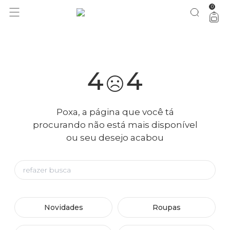
0
você merece 30% OFF pra comemorar com a gente
aproveita!
4
4
Poxa, a página que você tá
procurando não está mais disponível
ou seu desejo acabou
Novidades
Roupas