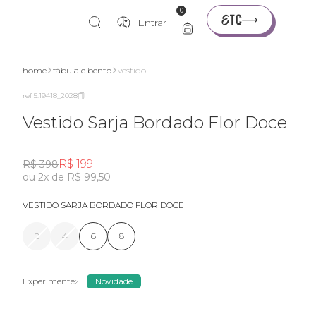
0
Entrar
home
fábula e bento
vestido
ref 5.19418_2028
Vestido Sarja Bordado Flor Doce
R$ 199
R$ 398
ou 2x de R$ 99,50
VESTIDO SARJA BORDADO FLOR DOCE
2
4
6
8
Experimente
Novidade