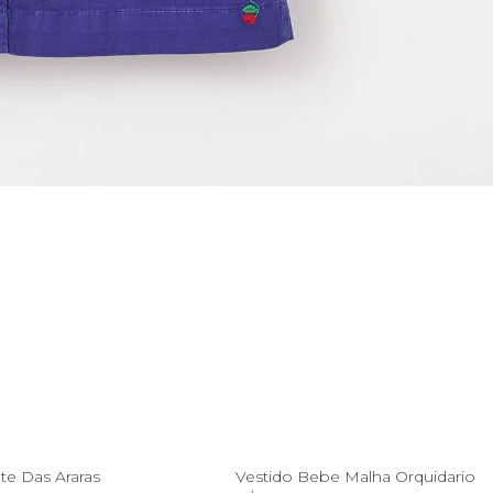
4
6
8
10
6M
12M
18M
te Das Araras
Vestido Bebe Malha Orquidario