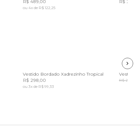
R$ 489,00
R$ 239,0
ou 4x de R$ 122,25
Incluir na mochila
2
4
6
8
10
Vestido Bordado Xadrezinho Tropical
Vestido Tu
R$ 298,00
R
R$ 298,00
ou 3x de R$ 99,33
Incluir na mochila