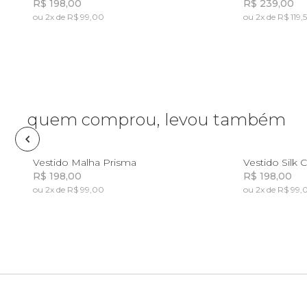
R$ 198,00
R$ 239,00
ou 2x de R$ 99,00
ou 2x de R$ 119,
Fone e headphone
Incluir na mochila
Frescobol
Lancheira
quem comprou, levou também
Lenço
2
4
6
8
10
Vestido Malha Prisma
Vestido Silk 
R$ 198,00
R$ 198,00
Mala
ou 2x de R$ 99,00
ou 2x de R$ 99,
Incluir na mochila
Meia
Necessaire