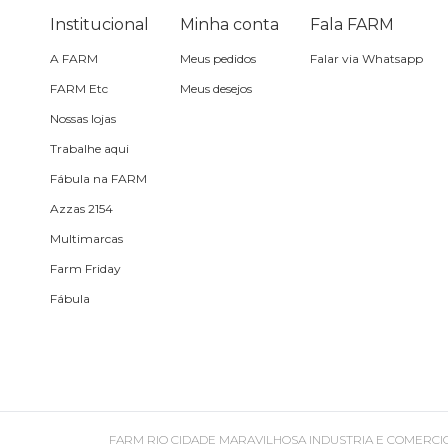
Óculos de sol
Institucional
Minha conta
Fala FARM
A FARM
Meus pedidos
Falar via Whatsapp
Pin e patch
FARM Etc
Meus desejos
Nossas lojas
Planner
Trabalhe aqui
Fábula na FARM
Pochete
Azzas 2154
Multimarcas
Porta incenso e incensário
Farm Friday
Fábula
Porta isqueiro
Sabonete
Skate
FARM RIO CIDADE MARAVILHOSA INDUSTRIA E COMERCIO DE ROU