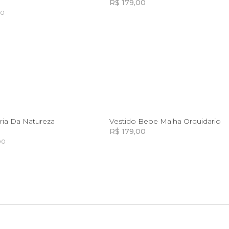
R$ 179,00
50
Incluir na mochila
Incluir na mochila
2
4
6
6M
12M
18M
Cria Da Natureza
Vestido Bebe Malha Orquidario
R$ 179,00
00
Incluir na mochila
Incluir na mochila