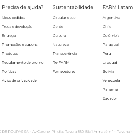
Precisa de ajuda?
Sustentabilidade
FARM Latam
Meus pedidos
Circularidade
Argentina
Troca e devolução
Gente
Chile
Entrega
Cultura
Colômbia
Promoções e cupons
Natureza
Paraguai
Produtos
Transparência
Peru
Regulamento de promo
Re-FARM
Uruguai
Políticas
Fornecedores
Bolívia
Aviso de privacidade
Venezuela
Panamá
Equador
PAS SA. - Av Coronel Phidias Tavora 360, Blc 1 Armazém 1 - Pavuna - Rio de