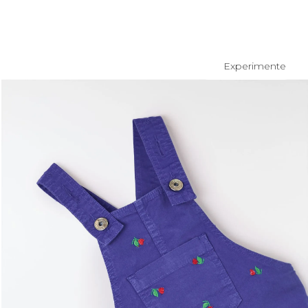
você merece 30% OFF pra comemorar com a gente
aproveita!
Experimente