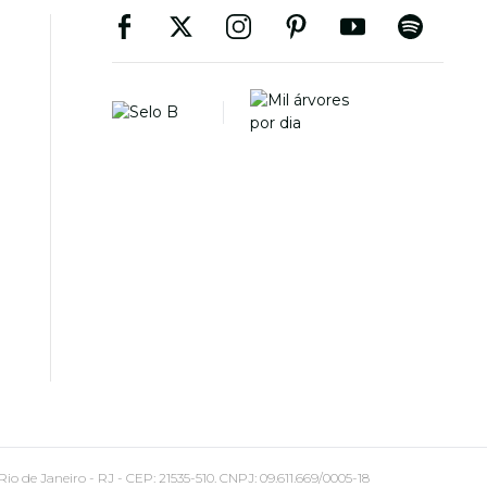
 Janeiro - RJ - CEP: 21535-510. CNPJ: 09.611.669/0005-18