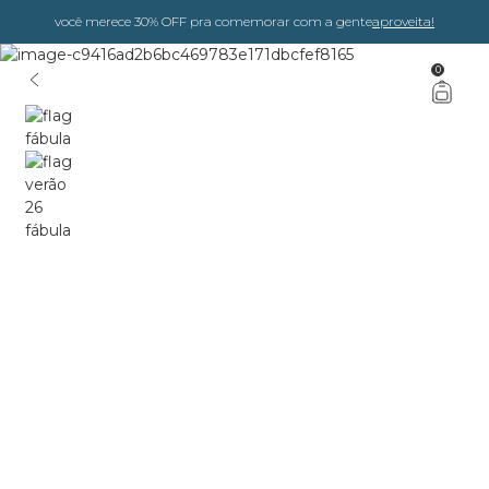
você merece 30% OFF pra comemorar com a gente
aproveita!
0