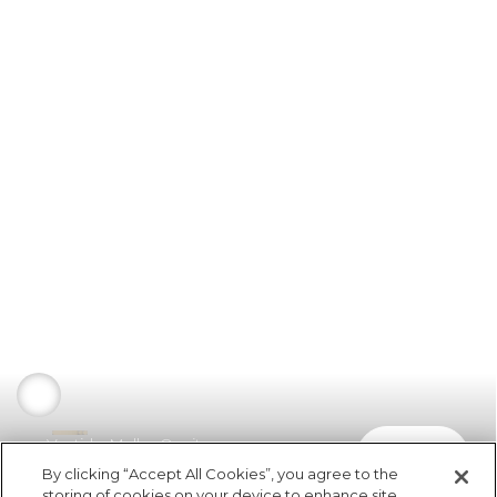
Vestido Malha Oncitas
comprar
R$ 99,00
By clicking “Accept All Cookies”, you agree to the
storing of cookies on your device to enhance site