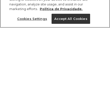
navigation, analyze site usage, and assist in our
marketing efforts.
Política de Privacidade.
Cookies Settings
Accept All Cookies
ref 5.19152_51949
Vestido Bebe
Jardinzin Mini
Tamanhos
vendido por parceiro FARM
saiba mais
R$ 149,00
12M
6M
18M
tamanhos
1 un.
1 un.
6M
12M
18M
Ver medidas da peça
Experimente
Novidade