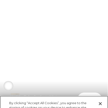
Vestido Bebe Jardinzin Mini
comprar
R$ 149,00
By clicking “Accept All Cookies”, you agree to the
storing of cookies on your device to enhance site