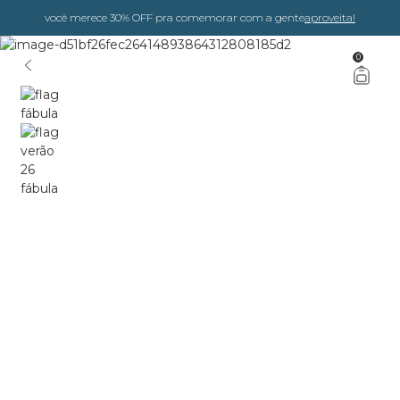
você merece 30% OFF pra comemorar com a gente
aproveita!
0